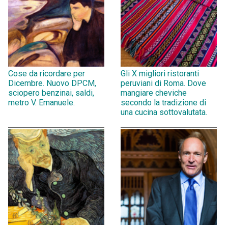
Cose da ricordare per
Gli X migliori ristoranti
Dicembre. Nuovo DPCM,
peruviani di Roma. Dove
sciopero benzinai, saldi,
mangiare cheviche
metro V. Emanuele.
secondo la tradizione di
una cucina sottovalutata.