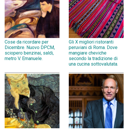
Cose da ricordare per
Gli X migliori ristoranti
Dicembre. Nuovo DPCM,
peruviani di Roma. Dove
sciopero benzinai, saldi,
mangiare cheviche
metro V. Emanuele.
secondo la tradizione di
una cucina sottovalutata.