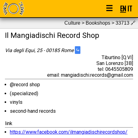
☰
EN
IT
Culture > Bookshops > 33713
🔗
Il Mangiadischi Record Shop
⤷
Via degli Equi, 25 - 00185 Rome
Tiburtino [Q.VI]
San Lorenzo [3B]
tel: 0645505809
email: mangiadischi.records@gmail.com
@record shop
(specialized)
vinyls
second-hand records
link
https://www.facebook.com/ilmangiadischirecordshop/