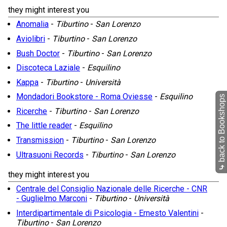
they might interest you
Anomalia
-
Tiburtino
-
San Lorenzo
Aviolibri
-
Tiburtino
-
San Lorenzo
Bush Doctor
-
Tiburtino
-
San Lorenzo
Discoteca Laziale
-
Esquilino
Kappa
-
Tiburtino
-
Università
Mondadori Bookstore - Roma Oviesse
-
Esquilino
back to Bookshops
Ricerche
-
Tiburtino
-
San Lorenzo
The little reader
-
Esquilino
Transmission
-
Tiburtino
-
San Lorenzo
Ultrasuoni Records
-
Tiburtino
-
San Lorenzo
⤷
they might interest you
Centrale del Consiglio Nazionale delle Ricerche - CNR
- Guglielmo Marconi
-
Tiburtino
-
Università
Interdipartimentale di Psicologia - Ernesto Valentini
-
Tiburtino
-
San Lorenzo