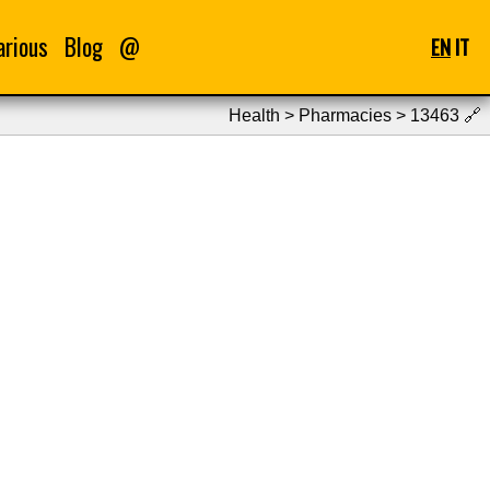
arious
Blog
@
EN
IT
Health > Pharmacies > 13463
🔗