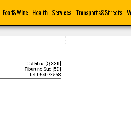
Food&Wine
Health
Services
Transports&Streets
V
Collatino [Q.XXII]
Tiburtino Sud [5D]
tel: 064073568