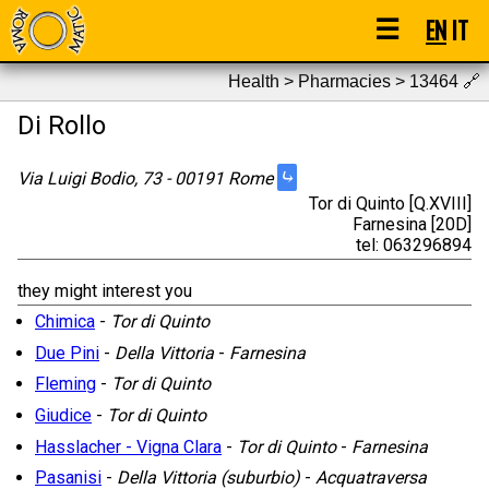
☰
EN
IT
Health > Pharmacies > 13464
🔗
Di Rollo
⤷
Via Luigi Bodio, 73 - 00191 Rome
Tor di Quinto [Q.XVIII]
Farnesina [20D]
tel: 063296894
they might interest you
Chimica
-
Tor di Quinto
Due Pini
-
Della Vittoria
-
Farnesina
Fleming
-
Tor di Quinto
Giudice
-
Tor di Quinto
Hasslacher - Vigna Clara
-
Tor di Quinto
-
Farnesina
Pasanisi
-
Della Vittoria (suburbio)
-
Acquatraversa