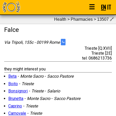
☰
EN
IT
Health > Pharmacies > 13507
🔗
Falce
⤷
Via Tripoli, 155c - 00199 Rome
Trieste [Q.XVII]
Trieste [2E]
tel: 0686213736
they might interest you
Beta
-
Monte Sacro
-
Sacco Pastore
Boito
-
Trieste
Bonsignori
-
Trieste
-
Salario
Brunetta
-
Monte Sacro
-
Sacco Pastore
Caprino
-
Trieste
Carnovale
-
Trieste