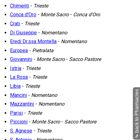
Chimenti
-
Trieste
Conca d'Oro
-
Monte Sacro
-
Conca d'Oro
Crati
-
Trieste
Di Giuseppe
-
Nomentano
Eredi Dr.ssa Montella
-
Nomentano
Europea
-
Pietralata
Giovannini
-
Monte Sacro
-
Sacco Pastore
Istria
-
Trieste
La Rosa
-
Trieste
Libia
-
Trieste
back to Pharmacies
Mancini
-
Nomentano
Mazzantini
-
Nomentano
Parisi
-
Trieste
Piccioni
-
Monte Sacro
-
Sacco Pastore
S. Agnese
-
Trieste
⤷
S. Antonio
-
Nomentano