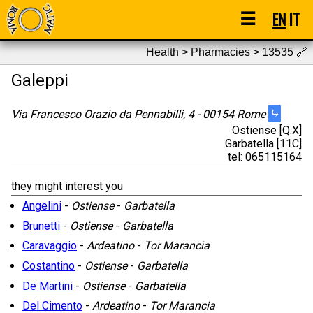
☰
EN
IT
Health > Pharmacies > 13535
🔗
Galeppi
⤷
Via Francesco Orazio da Pennabilli, 4 - 00154 Rome
Ostiense [Q.X]
Garbatella [11C]
tel: 065115164
they might interest you
Angelini
-
Ostiense
-
Garbatella
Brunetti
-
Ostiense
-
Garbatella
Caravaggio
-
Ardeatino
-
Tor Marancia
Costantino
-
Ostiense
-
Garbatella
De Martini
-
Ostiense
-
Garbatella
Del Cimento
-
Ardeatino
-
Tor Marancia