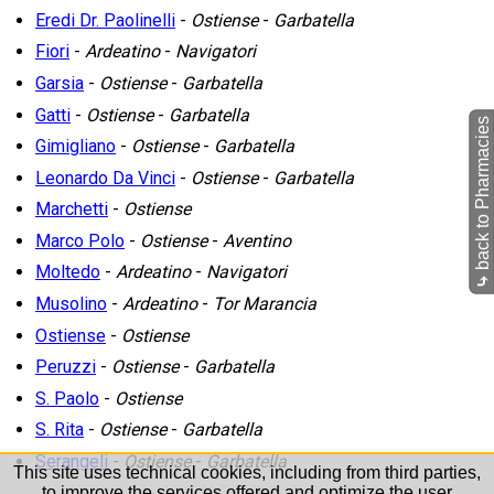
Eredi Dr. Paolinelli
-
Ostiense
-
Garbatella
Fiori
-
Ardeatino
-
Navigatori
Garsia
-
Ostiense
-
Garbatella
Gatti
-
Ostiense
-
Garbatella
back to Pharmacies
Gimigliano
-
Ostiense
-
Garbatella
Leonardo Da Vinci
-
Ostiense
-
Garbatella
Marchetti
-
Ostiense
Marco Polo
-
Ostiense
-
Aventino
Moltedo
-
Ardeatino
-
Navigatori
⤷
Musolino
-
Ardeatino
-
Tor Marancia
Ostiense
-
Ostiense
Peruzzi
-
Ostiense
-
Garbatella
S. Paolo
-
Ostiense
S. Rita
-
Ostiense
-
Garbatella
Serangeli
-
Ostiense
-
Garbatella
This site uses technical cookies, including from third parties,
to improve the services offered and optimize the user