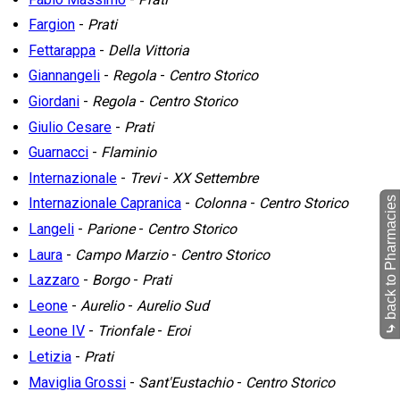
Fargion
-
Prati
Fettarappa
-
Della Vittoria
Giannangeli
-
Regola
-
Centro Storico
Giordani
-
Regola
-
Centro Storico
Giulio Cesare
-
Prati
Guarnacci
-
Flaminio
Internazionale
-
Trevi
-
XX Settembre
back to Pharmacies
Internazionale Capranica
-
Colonna
-
Centro Storico
Langeli
-
Parione
-
Centro Storico
Laura
-
Campo Marzio
-
Centro Storico
Lazzaro
-
Borgo
-
Prati
Leone
-
Aurelio
-
Aurelio Sud
⤷
Leone IV
-
Trionfale
-
Eroi
Letizia
-
Prati
Maviglia Grossi
-
Sant'Eustachio
-
Centro Storico