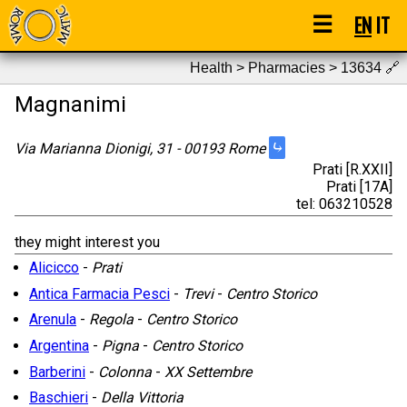
☰
EN
IT
Health > Pharmacies > 13634
🔗
Magnanimi
⤷
Via Marianna Dionigi, 31 - 00193 Rome
Prati [R.XXII]
Prati [17A]
tel: 063210528
they might interest you
Alicicco
-
Prati
Antica Farmacia Pesci
-
Trevi
-
Centro Storico
Arenula
-
Regola
-
Centro Storico
Argentina
-
Pigna
-
Centro Storico
Barberini
-
Colonna
-
XX Settembre
Baschieri
-
Della Vittoria