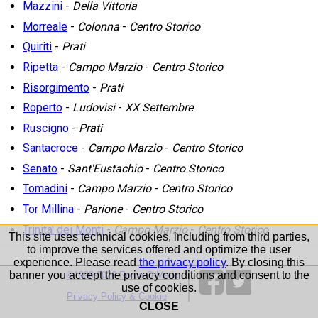
Mazzini
-
Della Vittoria
Morreale
-
Colonna
-
Centro Storico
Quiriti
-
Prati
Ripetta
-
Campo Marzio
-
Centro Storico
Risorgimento
-
Prati
Roperto
-
Ludovisi
-
XX Settembre
Ruscigno
-
Prati
Santacroce
-
Campo Marzio
-
Centro Storico
Senato
-
Sant'Eustachio
-
Centro Storico
Tomadini
-
Campo Marzio
-
Centro Storico
Tor Millina
-
Parione
-
Centro Storico
Trinita' dei Monti
-
Campo Marzio
-
Centro Storico
This site uses technical cookies, including from third parties,
to improve the services offered and optimize the user
experience. Please read
the privacy policy
. By closing this
banner you accept the privacy conditions and consent to the
©1999-2026 Roma-O-Matic
use of cookies.
Privacy Policy & Cookie
CLOSE