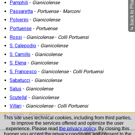
back to Pharmacies
Pamphili
-
Gianicolense
Passaretta
-
Portuense
-
Marconi
Polverini
-
Gianicolense
Portuense
-
Portuense
⤷
Rossi
-
Gianicolense
-
Colli Portuensi
S. Calepodio
-
Gianicolense
S. Camillo
-
Gianicolense
S. Elena
-
Gianicolense
S. Francesco
-
Gianicolense
-
Colli Portuensi
Sabatucci
-
Gianicolense
Salus
-
Gianicolense
Scutella'
-
Gianicolense
Villari
-
Gianicolense
-
Colli Portuensi
Zanobi
-
Portuense
This site uses technical cookies, including from third parties,
to improve the services offered and optimize the user
experience. Please read
the privacy policy
. By closing this
banner you accept the privacy conditions and consent to the
©1999-2026 Roma-O-Matic