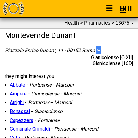
☰
EN
IT
Health > Pharmacies > 13675
🔗
Montevenrde Dunant
⤷
Piazzale Enrico Dunant, 11 - 00152 Rome
Gianicolense [Q.XII]
Gianicolense [16D]
they might interest you
Abbate
-
Portuense
-
Marconi
Ampere
-
Gianicolense
-
Marconi
Arrighi
-
Portuense
-
Marconi
Benassai
-
Gianicolense
Capezzera
-
Portuense
Comunale Grimaldi
-
Portuense
-
Marconi
Cotti
-
Portuense
-
Marconi