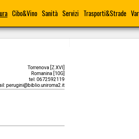
ura
Cibo&Vino
Sanità
Servizi
Trasporti&Strade
Var
Torrenova [Z.XVI]
Romanina [10G]
tel: 0672592119
il: perugini@biblio.uniroma2.it