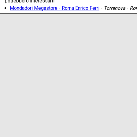
potrebbero interessarti
Mondadori Megastore - Roma Enrico Ferri
-
Torrenova
-
Ro