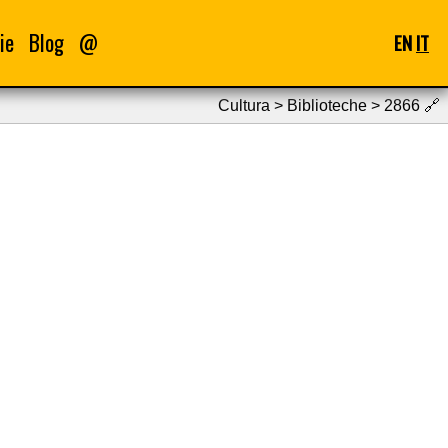
ie
Blog
@
EN
IT
Cultura > Biblioteche > 2866
🔗