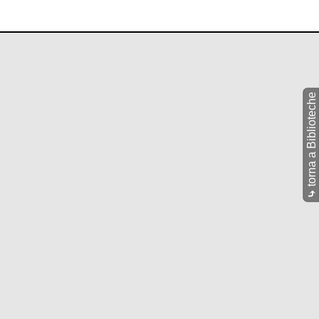
torna a Biblioteche
⤷