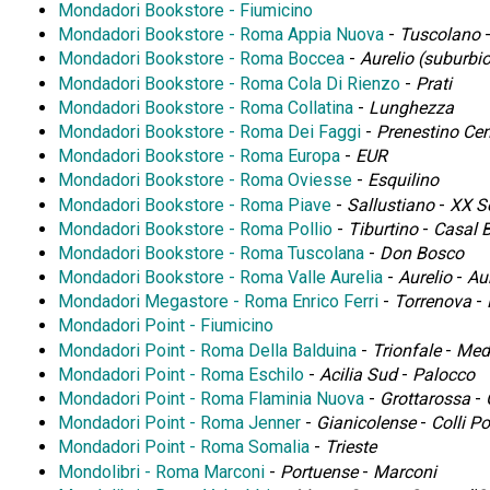
Mondadori Bookstore - Fiumicino
Mondadori Bookstore - Roma Appia Nuova
-
Tuscolano
Mondadori Bookstore - Roma Boccea
-
Aurelio (suburbi
Mondadori Bookstore - Roma Cola Di Rienzo
-
Prati
Mondadori Bookstore - Roma Collatina
-
Lunghezza
Mondadori Bookstore - Roma Dei Faggi
-
Prenestino Cen
Mondadori Bookstore - Roma Europa
-
EUR
Mondadori Bookstore - Roma Oviesse
-
Esquilino
Mondadori Bookstore - Roma Piave
-
Sallustiano
-
XX S
Mondadori Bookstore - Roma Pollio
-
Tiburtino
-
Casal 
Mondadori Bookstore - Roma Tuscolana
-
Don Bosco
Mondadori Bookstore - Roma Valle Aurelia
-
Aurelio
-
Au
Mondadori Megastore - Roma Enrico Ferri
-
Torrenova
-
Mondadori Point - Fiumicino
Mondadori Point - Roma Della Balduina
-
Trionfale
-
Meda
Mondadori Point - Roma Eschilo
-
Acilia Sud
-
Palocco
Mondadori Point - Roma Flaminia Nuova
-
Grottarossa
-
Mondadori Point - Roma Jenner
-
Gianicolense
-
Colli P
Mondadori Point - Roma Somalia
-
Trieste
Mondolibri - Roma Marconi
-
Portuense
-
Marconi