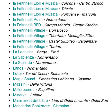
la Feltrinelli Libri e Musica
-
Colonna
-
Centro Storico
la Feltrinelli Libri e Musica
-
Trieste
la Feltrinelli Libri e Musica
-
Portuense
-
Marconi
la Feltrinelli Point
-
Nomentano
la Feltrinelli RED
-
Campo Marzio
-
Centro Storico
la Feltrinelli Village
-
Don Bosco
la Feltrinelli Village
-
Trionfale
-
Medaglie d'Oro
la Feltrinelli Village
-
Castel Giubileo
-
Serpentara
la Feltrinelli Village
-
Torrino
La Leoniana
-
Borgo
-
Prati
La Sapienza
-
Nomentano
La Scaletta
-
Nomentano
Lithos
-
Nomentano
Lotta
-
Tor de' Cenci
-
Spinaceto
Magic Sound
-
Prenestino Labicano
-
Casilino
Mazzini
-
Della Vittoria
Millerecords
-
Esquilino
Minerva
-
Salario
Minimarket del Libro
-
Lido di Ostia Levante
-
Ostia Sud
Mondadori Bookstore - Ciampino