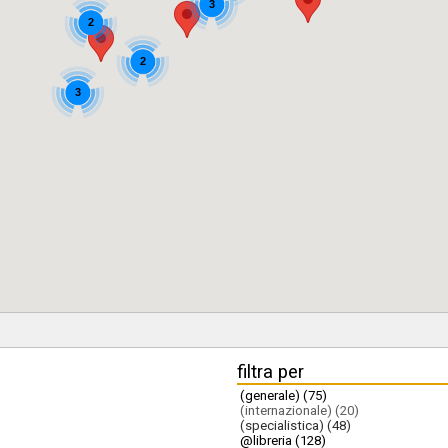
3
2
2
3
filtra per
(generale) (75)
(internazionale) (20)
(specialistica) (48)
@libreria (128)