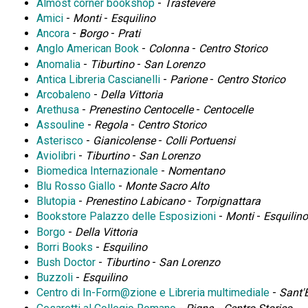
Almost corner bookshop
-
Trastevere
Amici
-
Monti
-
Esquilino
Ancora
-
Borgo
-
Prati
Anglo American Book
-
Colonna
-
Centro Storico
Anomalia
-
Tiburtino
-
San Lorenzo
Antica Libreria Cascianelli
-
Parione
-
Centro Storico
Arcobaleno
-
Della Vittoria
Arethusa
-
Prenestino Centocelle
-
Centocelle
Assouline
-
Regola
-
Centro Storico
Asterisco
-
Gianicolense
-
Colli Portuensi
Aviolibri
-
Tiburtino
-
San Lorenzo
Biomedica Internazionale
-
Nomentano
Blu Rosso Giallo
-
Monte Sacro Alto
Blutopia
-
Prenestino Labicano
-
Torpignattara
Bookstore Palazzo delle Esposizioni
-
Monti
-
Esquilin
Borgo
-
Della Vittoria
Borri Books
-
Esquilino
Bush Doctor
-
Tiburtino
-
San Lorenzo
Buzzoli
-
Esquilino
Centro di In-Form@zione e Libreria multimediale
-
Sant'