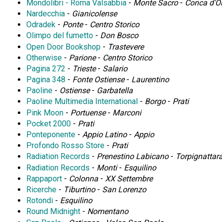
Mondolibri - Roma Valsabbia
-
Monte Sacro
-
Conca d'O
Nardecchia
-
Gianicolense
Odradek
-
Ponte
-
Centro Storico
Olimpo del fumetto
-
Don Bosco
Open Door Bookshop
-
Trastevere
Otherwise
-
Parione
-
Centro Storico
Pagina 272
-
Trieste
-
Salario
Pagina 348
-
Fonte Ostiense
-
Laurentino
Paoline
-
Ostiense
-
Garbatella
Paoline Multimedia International
-
Borgo
-
Prati
Pink Moon
-
Portuense
-
Marconi
Pocket 2000
-
Prati
Ponteponente
-
Appio Latino
-
Appio
Profondo Rosso Store
-
Prati
Radiation Records
-
Prenestino Labicano
-
Torpignattar
Radiation Records
-
Monti
-
Esquilino
Rappaport
-
Colonna
-
XX Settembre
Ricerche
-
Tiburtino
-
San Lorenzo
Rotondi
-
Esquilino
Round Midnight
-
Nomentano