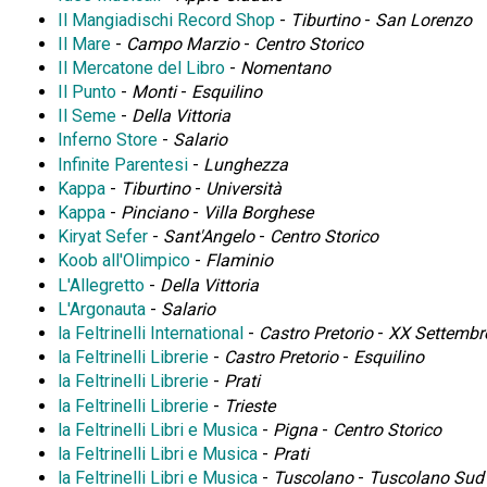
Il Mangiadischi Record Shop
-
Tiburtino
-
San Lorenzo
Il Mare
-
Campo Marzio
-
Centro Storico
Il Mercatone del Libro
-
Nomentano
Il Punto
-
Monti
-
Esquilino
Il Seme
-
Della Vittoria
Inferno Store
-
Salario
Infinite Parentesi
-
Lunghezza
Kappa
-
Tiburtino
-
Università
Kappa
-
Pinciano
-
Villa Borghese
Kiryat Sefer
-
Sant'Angelo
-
Centro Storico
Koob all'Olimpico
-
Flaminio
L'Allegretto
-
Della Vittoria
L'Argonauta
-
Salario
la Feltrinelli International
-
Castro Pretorio
-
XX Settembr
la Feltrinelli Librerie
-
Castro Pretorio
-
Esquilino
la Feltrinelli Librerie
-
Prati
la Feltrinelli Librerie
-
Trieste
la Feltrinelli Libri e Musica
-
Pigna
-
Centro Storico
la Feltrinelli Libri e Musica
-
Prati
la Feltrinelli Libri e Musica
-
Tuscolano
-
Tuscolano Sud