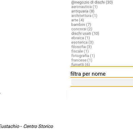
@negozio di dischi (30)
aeronautica (1)
antiquaria (8)
architettura (1)
arte (4)
bambini (7)
concorsi (2)
dischi usati (10)
ebraica (1)
esoterica (3)
filosofia (3)
fiscale (1)
fotografia (1)
francese (1)
fumetti (6)
gialli (1)
filtra per nome
giuridica (6)
horror (1)
informatica (4)
inglese (4)
letteratura (1)
o
libri rari (4)
libri usati (11)
medicina (1)
natura (1)
nautica (1)
ragazzi (2)
religione (8)
Eustachio
-
Centro Storico
russa (1)
saggistica (1)