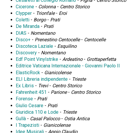
Cesaretti al Collegio Romano
-
Pigna
-
Centro Storico
Cicerone
-
Colonna
-
Centro Storico
Clypper
-
Trionfale
-
Eroi
Coletti
-
Borgo
-
Prati
De Miranda
-
Prati
DIAS
-
Nomentano
Disco+
-
Prenestino Centocelle
-
Centocelle
Discoteca Laziale
-
Esquilino
Discovery
-
Nomentano
Edf Point Vinylstrike
-
Ardeatino
-
Grottaperfetta
Editrice Vaticana Internazionale - Giovanni Paolo II
ElasticRock
-
Gianicolense
ELI Libreria indipendente
-
Trieste
Ex Libris
-
Trevi
-
Centro Storico
Fahrenheit 451
-
Parione
-
Centro Storico
Forense
-
Prati
Giulio Cesare
-
Prati
Giuridica 110 e Lode
-
Trieste
Gullà
-
Casal Palocco
-
Ostia Antica
I Trapezisti
-
Gianicolense
Idee Musicali
-
Appio Claudio