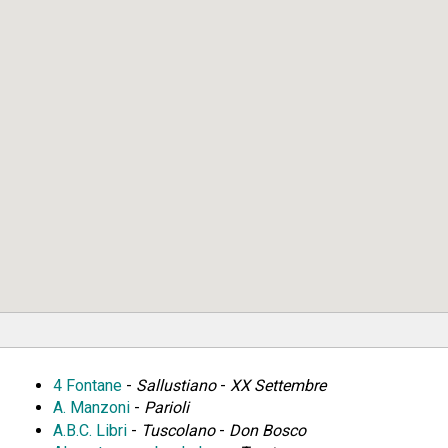
4 Fontane
-
Sallustiano
-
XX Settembre
A. Manzoni
-
Parioli
A.B.C. Libri
-
Tuscolano
-
Don Bosco