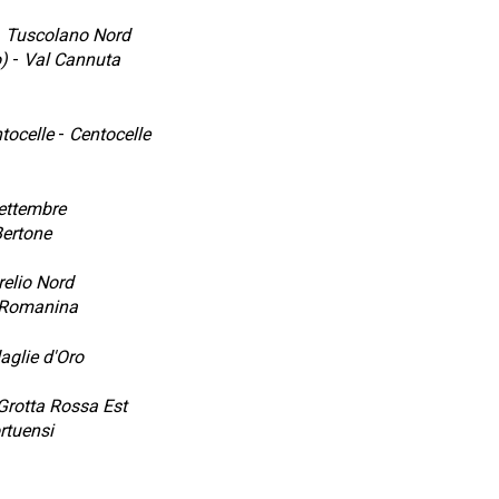
-
Tuscolano Nord
o)
-
Val Cannuta
tocelle
-
Centocelle
ettembre
Bertone
relio Nord
Romanina
glie d'Oro
Grotta Rossa Est
ortuensi