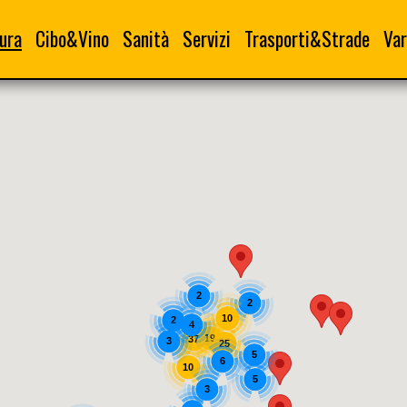
ura
Cibo&Vino
Sanità
Servizi
Trasporti&Strade
Var
2
2
10
2
4
19
37
3
25
5
6
10
5
3