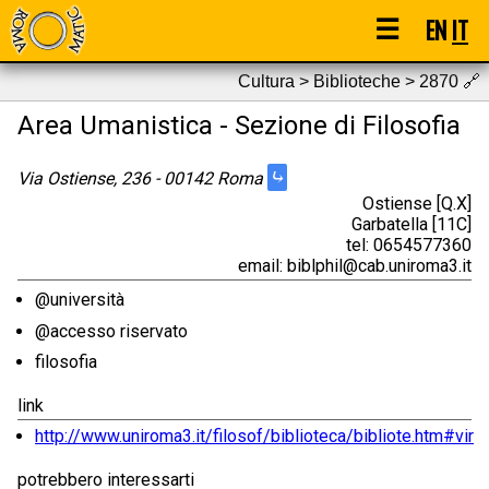
☰
EN
IT
Cultura > Biblioteche > 2870
🔗
Area Umanistica - Sezione di Filosofia
⤷
Via Ostiense, 236 - 00142 Roma
Ostiense [Q.X]
Garbatella [11C]
tel: 0654577360
email: biblphil@cab.uniroma3.it
@università
@accesso riservato
filosofia
link
http://www.uniroma3.it/filosof/biblioteca/bibliote.htm#vir
potrebbero interessarti