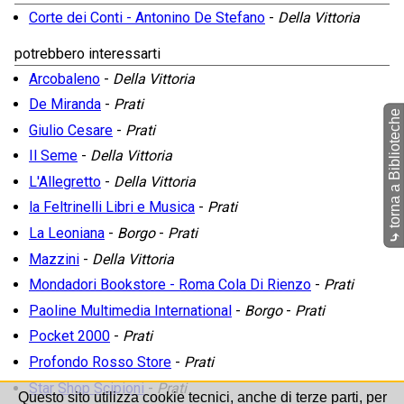
Corte dei Conti - Antonino De Stefano
-
Della Vittoria
potrebbero interessarti
Arcobaleno
-
Della Vittoria
De Miranda
-
Prati
torna a Biblioteche
Giulio Cesare
-
Prati
Il Seme
-
Della Vittoria
L'Allegretto
-
Della Vittoria
la Feltrinelli Libri e Musica
-
Prati
La Leoniana
-
Borgo
-
Prati
⤷
Mazzini
-
Della Vittoria
Mondadori Bookstore - Roma Cola Di Rienzo
-
Prati
Paoline Multimedia International
-
Borgo
-
Prati
Pocket 2000
-
Prati
Profondo Rosso Store
-
Prati
Star Shop Scipioni
-
Prati
Questo sito utilizza cookie tecnici, anche di terze parti, per