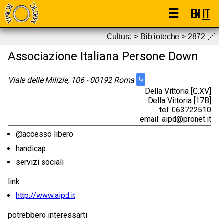
☰
EN
IT
Cultura > Biblioteche > 2872
🔗
Associazione Italiana Persone Down
⤷
Viale delle Milizie, 106 - 00192 Roma
Della Vittoria [Q.XV]
Della Vittoria [17B]
tel: 063722510
email: aipd@pronet.it
@accesso libero
handicap
servizi sociali
link
http://www.aipd.it
potrebbero interessarti