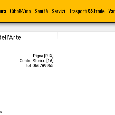
ura
Cibo&Vino
Sanità
Servizi
Trasporti&Strade
Var
ell'Arte
Pigna [R.IX]
Centro Storico [1A]
tel: 066789965
o