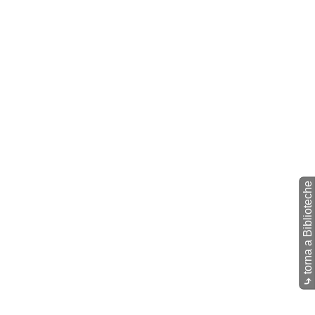
torna a Biblioteche
⤷