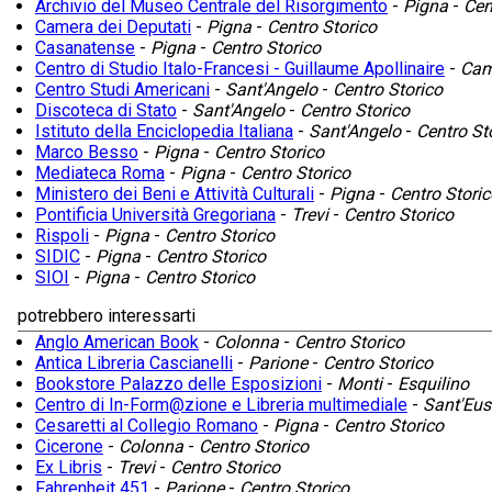
Archivio del Museo Centrale del Risorgimento
-
Pigna
-
Cen
Camera dei Deputati
-
Pigna
-
Centro Storico
Casanatense
-
Pigna
-
Centro Storico
Centro di Studio Italo-Francesi - Guillaume Apollinaire
-
Camp
Centro Studi Americani
-
Sant'Angelo
-
Centro Storico
Discoteca di Stato
-
Sant'Angelo
-
Centro Storico
Istituto della Enciclopedia Italiana
-
Sant'Angelo
-
Centro St
Marco Besso
-
Pigna
-
Centro Storico
Mediateca Roma
-
Pigna
-
Centro Storico
Ministero dei Beni e Attività Culturali
-
Pigna
-
Centro Storic
Pontificia Università Gregoriana
-
Trevi
-
Centro Storico
Rispoli
-
Pigna
-
Centro Storico
SIDIC
-
Pigna
-
Centro Storico
SIOI
-
Pigna
-
Centro Storico
potrebbero interessarti
Anglo American Book
-
Colonna
-
Centro Storico
Antica Libreria Cascianelli
-
Parione
-
Centro Storico
Bookstore Palazzo delle Esposizioni
-
Monti
-
Esquilino
Centro di In-Form@zione e Libreria multimediale
-
Sant'Eus
Cesaretti al Collegio Romano
-
Pigna
-
Centro Storico
Cicerone
-
Colonna
-
Centro Storico
Ex Libris
-
Trevi
-
Centro Storico
Fahrenheit 451
-
Parione
-
Centro Storico