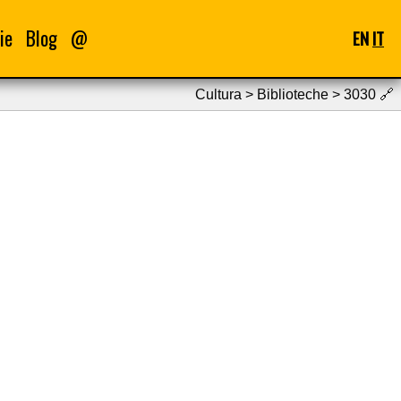
ie
Blog
@
EN
IT
Cultura > Biblioteche > 3030
🔗