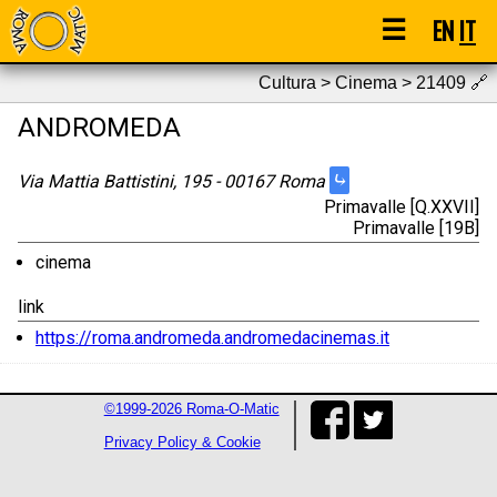
☰
EN
IT
Cultura > Cinema > 21409
🔗
ANDROMEDA
⤷
Via Mattia Battistini, 195 - 00167 Roma
Primavalle [Q.XXVII]
Primavalle [19B]
cinema
link
https://roma.andromeda.andromedacinemas.it
©1999-2026 Roma-O-Matic
Privacy Policy & Cookie