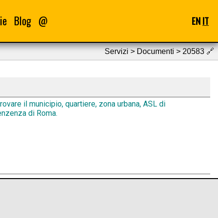
ie
Blog
@
EN
IT
Servizi > Documenti > 20583
🔗
ovare il municipio, quartiere, zona urbana, ASL di
enzenza di Roma.