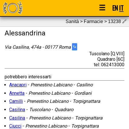
☰
EN
IT
Sanità > Farmacie > 13238
🔗
Alessandrina
⤷
Via Casilina, 474a - 00177 Roma
Tuscolano [Q.VIII]
Quadraro [6C]
tel: 062413000
potrebbero interessarti
Anacapri
-
Prenestino Labicano
-
Casilino
Annetta
-
Prenestino Labicano
-
Gordiani
Camilli
-
Prenestino Labicano
-
Torpignattara
Casilina
-
Tuscolano
-
Quadraro
Casilina
-
Prenestino Labicano
-
Torpignattara
Ciucci
-
Prenestino Labicano
-
Torpignattara