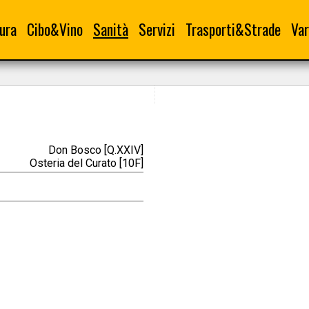
ura
Cibo&Vino
Sanità
Servizi
Trasporti&Strade
Var
Don Bosco [Q.XXIV]
Osteria del Curato [10F]