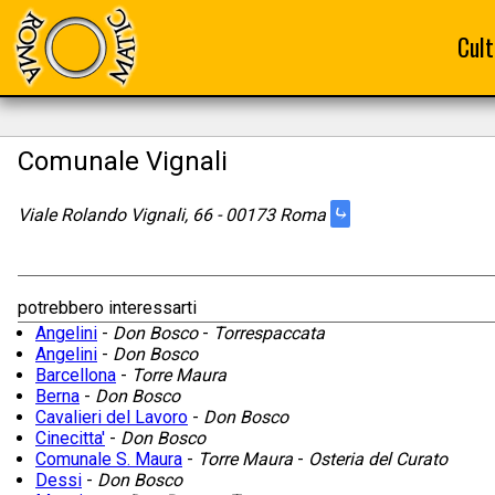
Cult
Comunale Vignali
⤷
Viale Rolando Vignali, 66 - 00173 Roma
potrebbero interessarti
Angelini
-
Don Bosco
-
Torrespaccata
Angelini
-
Don Bosco
Barcellona
-
Torre Maura
Berna
-
Don Bosco
Cavalieri del Lavoro
-
Don Bosco
Cinecitta'
-
Don Bosco
Comunale S. Maura
-
Torre Maura
-
Osteria del Curato
Dessi
-
Don Bosco