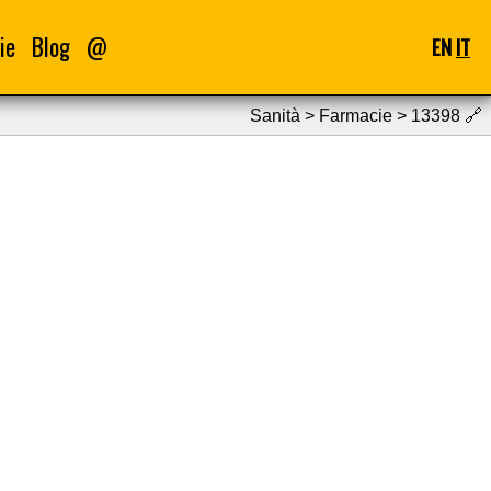
ie
Blog
@
EN
IT
Sanità > Farmacie > 13398
🔗