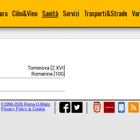
ura
Cibo&Vino
Sanità
Servizi
Trasporti&Strade
Var
Torrenova [Z.XVI]
Romanina [10G]
©1999-2026 Roma-O-Matic
Privacy Policy & Cookie