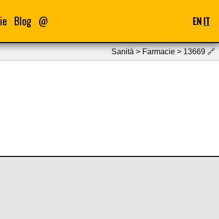
ie
Blog
@
EN
IT
Sanità > Farmacie > 13669
🔗