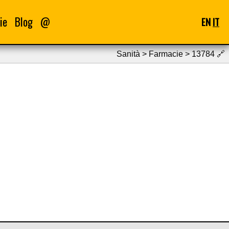
ie
Blog
@
EN
IT
Sanità > Farmacie > 13784
🔗