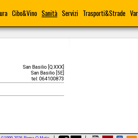
ura
Cibo&Vino
Sanità
Servizi
Trasporti&Strade
Var
San Basilio [Q.XXX]
San Basilio [5E]
tel: 064100873
©1999-2026 Roma-O-Matic