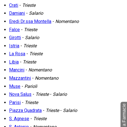
Crati
-
Trieste
Damiani
-
Salario
Eredi Dr.ssa Montella
-
Nomentano
Falce
-
Trieste
Girotti
-
Salario
Istria
-
Trieste
La Rosa
-
Trieste
Libia
-
Trieste
Mancini
-
Nomentano
Mazzantini
-
Nomentano
Muse
-
Parioli
Nova Salus
-
Trieste
-
Salario
Parisi
-
Trieste
torna a Farmacie
Piazza Quadrata
-
Trieste
-
Salario
S. Agnese
-
Trieste
S. Antonio
-
Nomentano