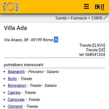
☰
EN
IT
Sanità > Farmacie > 13909
🔗
Villa Ada
⤷
Via Anapo, 38 - 00199 Roma
Trieste [Q.XVII]
Trieste [2E]
tel: 068541204
potrebbero interessarti
Bagnarelli
-
Pinciano
-
Salario
Boito
-
Trieste
Bonsignori
-
Trieste
-
Salario
Caprino
-
Trieste
Carnovale
-
Trieste
Chimenti
-
Trieste