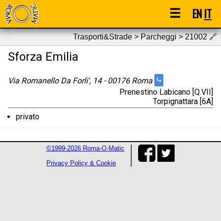
☰
EN
IT
Trasporti&Strade > Parcheggi > 21002
🔗
Sforza Emilia
⤷
Via Romanello Da Forli', 14 - 00176 Roma
Prenestino Labicano [Q.VII]
Torpignattara [6A]
privato
©1999-2026 Roma-O-Matic
Privacy Policy & Cookie