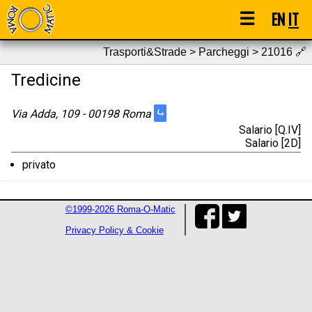
☰
EN
IT
Trasporti&Strade > Parcheggi > 21016
🔗
Tredicine
⤷
Via Adda, 109 - 00198 Roma
Salario [Q.IV]
Salario [2D]
privato
©1999-2026 Roma-O-Matic
Privacy Policy & Cookie