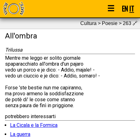
☰
EN
IT
Cultura > Poesie > 263
🔗
All'ombra
Trilussa
Mentre me leggo er solito giornale
spaparacchiato all'ombra d'un pajaro
vedo un porco e je dico: - Addio, majale! -
vedo un ciuccio e je dico: - Addio, somaro! -
Forse 'ste bestie nun me capiranno,
ma provo armeno la soddisfazzione
de potè di' le cose come stanno
senza paura de finì in priggione.
potrebbero interessarti
La Cicala e la Formica
La guerra