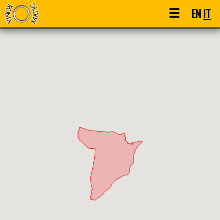
☰
EN
IT