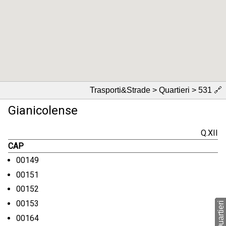
Trasporti&Strade > Quartieri > 531
🔗
Gianicolense
Q.XII
CAP
00149
00151
00152
00153
00164