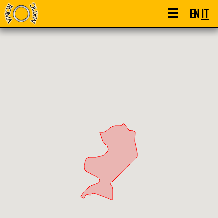
☰
EN
IT