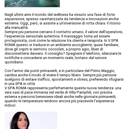
Negli ultimi anni il mondo del wellness ha vissuto una fase di forte
espansione, spesso caratterizzata da tendenze e innovazioni anche
estreme. Oggi, però, si assiste a un’inversione di rotta chiara: il ritorno
alla manualità.
Sempre più persone cercano il contatto umano, il valore dell’operatore,
l’esperienza sensoriale autentica. Il massaggio torna ad essere
protagonista, così come la relazione tra cliente e terapista. In V SPA
ROMA questo si traduce in un ambiente accogliente, quasi familiare,
dove gli ospiti si sentono coccolati, a proprio agio, liberi di
disconnettersi davvero. Il consiglio? Spegnere il telefono, silenziare le
notifiche e concedersi un momento reale, lontano dal rumore
quotidiano.
Con l’arrivo dei ponti primaverili, e in particolare del Primo Maggio,
cambia anche il modo di vivere il tempo libero. Sempre più persone
scelgono di evitare traffico, spostamenti e stress, preferendo rifugiarsi
in una SPA in città.
V SPA ROMA rappresenta perfettamente questa nuova tendenza: una
vera oasi di pace immersa nel verde di Villa Pamphili, con piscina
esterna e percorsi benessere ideali anche nelle giornate primaverili,
quando le temperature rendono ancora più piacevole l’esperienza
indoor.