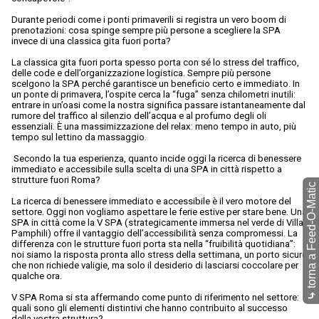
Durante periodi come i ponti primaverili si registra un vero boom di
prenotazioni: cosa spinge sempre più persone a scegliere la SPA
invece di una classica gita fuori porta?
La classica gita fuori porta spesso porta con sé lo stress del traffico,
delle code e dell’organizzazione logistica. Sempre più persone
scelgono la SPA perché garantisce un beneficio certo e immediato. In
un ponte di primavera, l’ospite cerca la “fuga” senza chilometri inutili:
entrare in un’oasi come la nostra significa passare istantaneamente dal
rumore del traffico al silenzio dell’acqua e al profumo degli oli
essenziali. È una massimizzazione del relax: meno tempo in auto, più
tempo sul lettino da massaggio.
Secondo la tua esperienza, quanto incide oggi la ricerca di benessere
immediato e accessibile sulla scelta di una SPA in città rispetto a
strutture fuori Roma?
torna a Feed-O-Matic
La ricerca di benessere immediato e accessibile è il vero motore del
settore. Oggi non vogliamo aspettare le ferie estive per stare bene. Una
SPA in città come la V SPA (strategicamente immersa nel verde di Villa
Pamphili) offre il vantaggio dell’accessibilità senza compromessi. La
differenza con le strutture fuori porta sta nella “fruibilità quotidiana”:
noi siamo la risposta pronta allo stress della settimana, un porto sicuro
che non richiede valigie, ma solo il desiderio di lasciarsi coccolare per
qualche ora.
⤷
V SPA Roma si sta affermando come punto di riferimento nel settore:
quali sono gli elementi distintivi che hanno contribuito al successo
della vostra struttura?