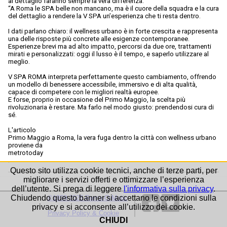
al dettaglio faranno sempre la vera differenza.
“A Roma le SPA belle non mancano, ma è il cuore della squadra e la cura
del dettaglio a rendere la V SPA un’esperienza che ti resta dentro.
I dati parlano chiaro: il wellness urbano è in forte crescita e rappresenta
una delle risposte più concrete alle esigenze contemporanee.
Esperienze brevi ma ad alto impatto, percorsi da due ore, trattamenti
mirati e personalizzati: oggi il lusso è il tempo, e saperlo utilizzare al
meglio.
V SPA ROMA interpreta perfettamente questo cambiamento, offrendo
un modello di benessere accessibile, immersivo e di alta qualità,
capace di competere con le migliori realtà europee.
E forse, proprio in occasione del Primo Maggio, la scelta più
rivoluzionaria è restare. Ma farlo nel modo giusto: prendendosi cura di
sé.
L'articolo
Primo Maggio a Roma, la vera fuga dentro la città con wellness urbano
proviene da
metrotoday
.
Questo sito utilizza cookie tecnici, anche di terze parti, per
migliorare i servizi offerti e ottimizzare l’esperienza
dell’utente. Si prega di leggere
l'informativa sulla privacy
.
Chiudendo questo banner si accettano le condizioni sulla
©1999-2026 Roma-O-Matic
privacy e si acconsente all’utilizzo dei cookie.
Privacy Policy & Cookie
CHIUDI