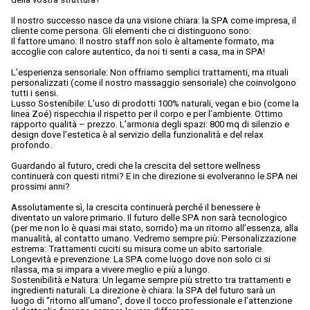
Il nostro successo nasce da una visione chiara: la SPA come impresa, il
cliente come persona. Gli elementi che ci distinguono sono:
Il fattore umano: Il nostro staff non solo è altamente formato, ma
accoglie con calore autentico, da noi ti senti a casa, ma in SPA!
L’esperienza sensoriale: Non offriamo semplici trattamenti, ma rituali
personalizzati (come il nostro massaggio sensoriale) che coinvolgono
tutti i sensi.
Lusso Sostenibile: L’uso di prodotti 100% naturali, vegan e bio (come la
linea Zoé) rispecchia il rispetto per il corpo e per l’ambiente. Ottimo
rapporto qualità – prezzo. L’armonia degli spazi: 800 mq di silenzio e
design dove l’estetica è al servizio della funzionalità e del relax
profondo.
Guardando al futuro, credi che la crescita del settore wellness
continuerà con questi ritmi? E in che direzione si evolveranno le SPA nei
prossimi anni?
Assolutamente sì, la crescita continuerà perché il benessere è
diventato un valore primario. Il futuro delle SPA non sarà tecnologico
(per me non lo è quasi mai stato, sorrido) ma un ritorno all’essenza, alla
manualità, al contatto umano. Vedremo sempre più: Personalizzazione
estrema: Trattamenti cuciti su misura come un abito sartoriale.
Longevità e prevenzione: La SPA come luogo dove non solo ci si
rilassa, ma si impara a vivere meglio e più a lungo.
Sostenibilità e Natura: Un legame sempre più stretto tra trattamenti e
ingredienti naturali. La direzione è chiara: la SPA del futuro sarà un
luogo di “ritorno all’umano”, dove il tocco professionale e l’attenzione