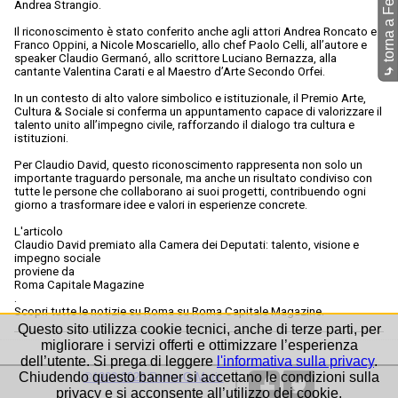
Andrea Strangio.
Il riconoscimento è stato conferito anche agli attori Andrea Roncato e
Franco Oppini, a Nicole Moscariello, allo chef Paolo Celli, all’autore e
speaker Claudio Germanó, allo scrittore Luciano Bernazza, alla
cantante Valentina Carati e al Maestro d’Arte Secondo Orfei.
⤷
In un contesto di alto valore simbolico e istituzionale, il Premio Arte,
Cultura & Sociale si conferma un appuntamento capace di valorizzare il
talento unito all’impegno civile, rafforzando il dialogo tra cultura e
istituzioni.
Per Claudio David, questo riconoscimento rappresenta non solo un
importante traguardo personale, ma anche un risultato condiviso con
tutte le persone che collaborano ai suoi progetti, contribuendo ogni
giorno a trasformare idee e valori in esperienze concrete.
L'articolo
Claudio David premiato alla Camera dei Deputati: talento, visione e
impegno sociale
proviene da
Roma Capitale Magazine
.
Scopri tutte le notizie su Roma su Roma Capitale Magazine.
Questo sito utilizza cookie tecnici, anche di terze parti, per
migliorare i servizi offerti e ottimizzare l’esperienza
dell’utente. Si prega di leggere
l'informativa sulla privacy
.
Chiudendo questo banner si accettano le condizioni sulla
©1999-2026 Roma-O-Matic
privacy e si acconsente all’utilizzo dei cookie.