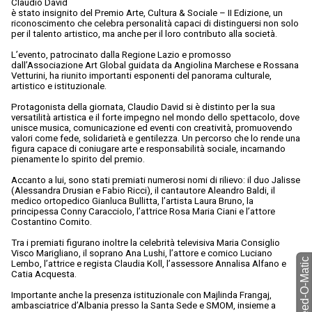
Claudio David
è stato insignito del Premio Arte, Cultura & Sociale – II Edizione, un
riconoscimento che celebra personalità capaci di distinguersi non solo
per il talento artistico, ma anche per il loro contributo alla società.
L’evento, patrocinato dalla Regione Lazio e promosso
dall’Associazione Art Global guidata da Angiolina Marchese e Rossana
Vetturini, ha riunito importanti esponenti del panorama culturale,
artistico e istituzionale.
Protagonista della giornata, Claudio David si è distinto per la sua
versatilità artistica e il forte impegno nel mondo dello spettacolo, dove
unisce musica, comunicazione ed eventi con creatività, promuovendo
valori come fede, solidarietà e gentilezza. Un percorso che lo rende una
figura capace di coniugare arte e responsabilità sociale, incarnando
pienamente lo spirito del premio.
Accanto a lui, sono stati premiati numerosi nomi di rilievo: il duo Jalisse
(Alessandra Drusian e Fabio Ricci), il cantautore Aleandro Baldi, il
medico ortopedico Gianluca Bullitta, l’artista Laura Bruno, la
principessa Conny Caracciolo, l’attrice Rosa Maria Ciani e l’attore
Costantino Comito.
Tra i premiati figurano inoltre la celebrità televisiva Maria Consiglio
Visco Marigliano, il soprano Ana Lushi, l’attore e comico Luciano
torna a Feed-O-Matic
Lembo, l’attrice e regista Claudia Koll, l’assessore Annalisa Alfano e
Catia Acquesta.
Importante anche la presenza istituzionale con Majlinda Frangaj,
ambasciatrice d’Albania presso la Santa Sede e SMOM, insieme a