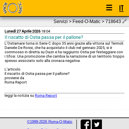
☰
IT
Servizi > Feed-O-Matic > 718643
🔗
Lunedì 27 Aprile 2026
18:04
Il riscatto di Ostia passa per il pallone?
L'Ostiamare torna in Serie C dopo 35 anni grazie alla vittoria sul Termoli.
Daniele De Rossi, che ha acquistato il club nel gennaio 2025, si è
commosso in diretta su Dazn e ha raggiunto Ostia per festeggiare con
i tifosi. Una promozione che cambia la narrazione di un territorio troppo
spesso associato solo alla cronaca negativa.
L'articolo
Il riscatto di Ostia passa per il pallone?
proviene da
Roma Report
.
leggi la notizia su
Roma Report
©1999-2026 Roma-O-Matic