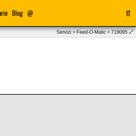
arie
Blog
@
IT
Servizi > Feed-O-Matic > 719095
🔗