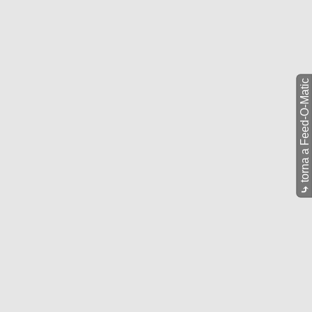
torna a Feed-O-Matic
⤷