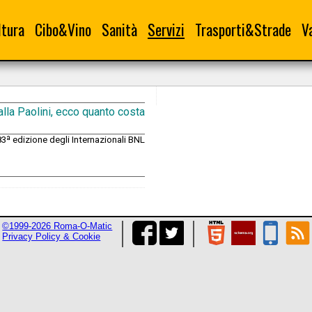
ltura
Cibo&Vino
Sanità
Servizi
Trasporti&Strade
V
 alla Paolini, ecco quanto costa
83ª edizione degli Internazionali BNL
©1999-2026 Roma-O-Matic
Privacy Policy & Cookie