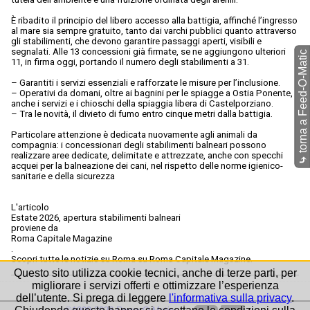
È ribadito il principio del libero accesso alla battigia, affinché l’ingresso
al mare sia sempre gratuito, tanto dai varchi pubblici quanto attraverso
gli stabilimenti, che devono garantire passaggi aperti, visibili e
segnalati. Alle 13 concessioni già firmate, se ne aggiungono ulteriori
torna a Feed-O-Matic
11, in firma oggi, portando il numero degli stabilimenti a 31.
– Garantiti i servizi essenziali e rafforzate le misure per l’inclusione.
– Operativi da domani, oltre ai bagnini per le spiagge a Ostia Ponente,
anche i servizi e i chioschi della spiaggia libera di Castelporziano.
– Tra le novità, il divieto di fumo entro cinque metri dalla battigia.
Particolare attenzione è dedicata nuovamente agli animali da
compagnia: i concessionari degli stabilimenti balneari possono
realizzare aree dedicate, delimitate e attrezzate, anche con specchi
⤷
acquei per la balneazione dei cani, nel rispetto delle norme igienico-
sanitarie e della sicurezza
L'articolo
Estate 2026, apertura stabilimenti balneari
proviene da
Roma Capitale Magazine
.
Scopri tutte le notizie su Roma su Roma Capitale Magazine.
Questo sito utilizza cookie tecnici, anche di terze parti, per
migliorare i servizi offerti e ottimizzare l’esperienza
dell’utente. Si prega di leggere
l'informativa sulla privacy
.