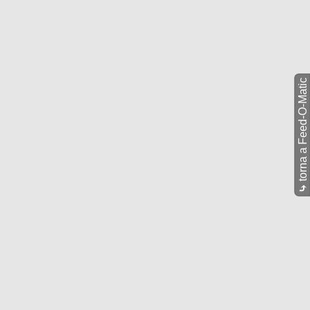
torna a Feed-O-Matic
⤷