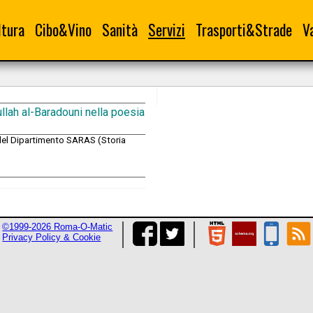
ltura
Cibo&Vino
Sanità
Servizi
Trasporti&Strade
V
llah al-Baradouni nella poesia
 del Dipartimento SARAS (Storia
©1999-2026 Roma-O-Matic
Privacy Policy & Cookie