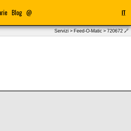
arie
Blog
@
IT
Servizi > Feed-O-Matic > 720672
🔗