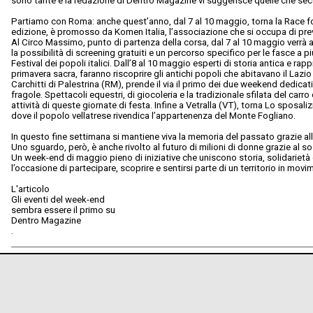
sono tante e la redazione di Dentro Magazine vi suggerisce quelle che sec
Partiamo con Roma: anche quest’anno, dal 7 al 10 maggio, torna la Race for
edizione, è promosso da Komen Italia, l’associazione che si occupa di pre
Al Circo Massimo, punto di partenza della corsa, dal 7 al 10 maggio verrà all
la possibilità di screening gratuiti e un percorso specifico per le fasce a più a
Festival dei popoli italici. Dall’8 al 10 maggio esperti di storia antica e r
primavera sacra, faranno riscoprire gli antichi popoli che abitavano il Laz
Carchitti di Palestrina (RM), prende il via il primo dei due weekend dedicati
fragole. Spettacoli equestri, di giocoleria e la tradizionale sfilata del carr
attività di queste giornate di festa. Infine a Vetralla (VT), torna Lo sposali
dove il popolo vellatrese rivendica l’appartenenza del Monte Fogliano.
In questo fine settimana si mantiene viva la memoria del passato grazie alla
Uno sguardo, però, è anche rivolto al futuro di milioni di donne grazie al so
Un week-end di maggio pieno di iniziative che uniscono storia, solidarietà 
l’occasione di partecipare, scoprire e sentirsi parte di un territorio in movi
L'articolo
Gli eventi del week-end
sembra essere il primo su
Dentro Magazine
.