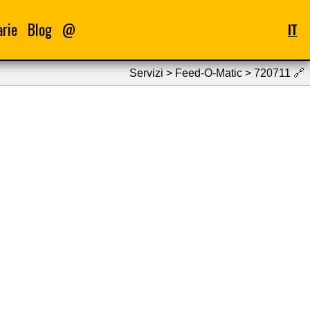
arie
Blog
@
IT
Servizi > Feed-O-Matic > 720711
🔗