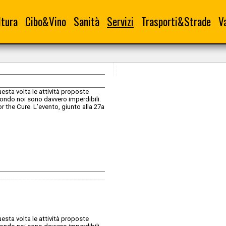
ltura
Cibo&Vino
Sanità
Servizi
Trasporti&Strade
V
esta volta le attività proposte
ondo noi sono davvero imperdibili.
 the Cure. L’evento, giunto alla 27a
esta volta le attività proposte