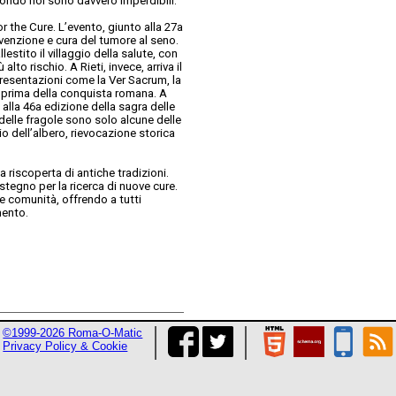
ondo noi sono davvero imperdibili.
 the Cure. L’evento, giunto alla 27a
venzione e cura del tumore al seno.
estito il villaggio della salute, con
lto rischio. A Rieti, invece, arriva il
appresentazioni come la Ver Sacrum, la
io prima della conquista romana. A
 alla 46a edizione della sagra delle
o delle fragole sono solo alcune delle
zio dell’albero, rievocazione storica
 riscoperta di antiche tradizioni.
stegno per la ricerca di nuove cure.
e comunità, offrendo a tutti
mento.
©1999-2026 Roma-O-Matic
Privacy Policy & Cookie