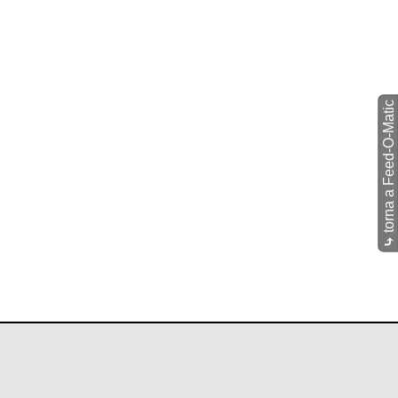
torna a Feed-O-Matic
⤷