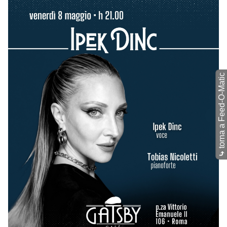
torna a Feed-O-Matic
⤷