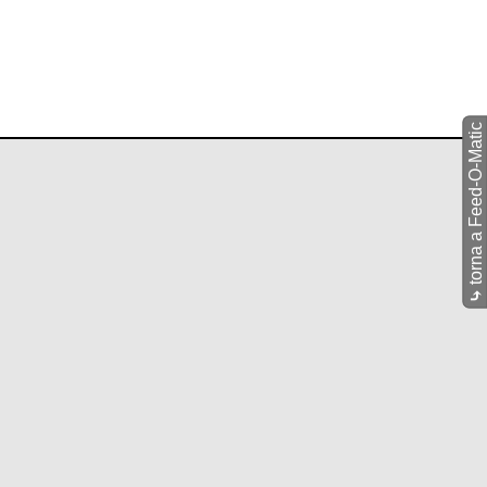
torna a Feed-O-Matic
⤷