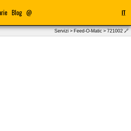
arie
Blog
@
IT
Servizi > Feed-O-Matic > 721002
🔗