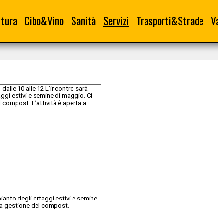
ltura
Cibo&Vino
Sanità
Servizi
Trasporti&Strade
V
 dalle 10 alle 12 L’incontro sarà
aggi estivi e semine di maggio. Ci
 compost. L’attività è aperta a
pianto degli ortaggi estivi e semine
la gestione del compost.