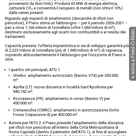
provenienti da tbm/tmb). Produrrà 65 MW di energia elettrica,
catturerà CO₂ e consentirà il recupero di metalli (non oltre il 10%)
dalle ceneri pesanti.
Riguardo agli impianti di smaltimento (discariche di rifiuti non
pericolosi), il Piano stima un fabbisogno – per il periodo 2026-2031 –
pari a circa 1,166 milioni di tonnellate (oltre 1,060 milioni di m³),
torna a Feed-O-Matic
destinato esclusivamente agli scarti non combustibili e ai residui dei
trattamenti.
Capacità prevista: l’offerta impiantistica in via di sviluppo garantirà più
di 2,223 milioni di tonnellate (più di 1,940 milioni di m³) di capienza,
coprendo abbondantemente il fabbisogno per l’orizzonte di Piano e
oltre.
I quattro siti principali, ATO 1:
Viterbo: ampliamento autorizzato (Bacino VT4) per 550.000
⤷
m³.
Aprilia (LT): nuova discarica in località Sant’Apollonia per
940.742 m³.
Roccasecca (FR): ampliamento in corso (Bacino V) per
450.000 m³.
Civitavecchia (CMRC): ampliamento in autorizzazione (lotto
Fosso Crepacuore 4) per 400.000 m³.
Azione per l’ATO 2: il Piano prevede l’ampliamento della discarica
per rifiuti non pericolosi all’interno della Città Metropolitana di
Roma Capitale (dentro il perimetro dell’ATO 1), al fine di accogliere