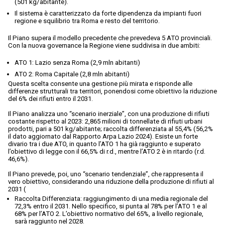
(501 kg/abitante).
Il sistema è caratterizzato da forte dipendenza da impianti fuori
regione e squilibrio tra Roma e resto del territorio.
Il Piano supera il modello precedente che prevedeva 5 ATO provinciali.
Con la nuova governance la Regione viene suddivisa in due ambiti:
ATO 1: Lazio senza Roma (2,9 mln abitanti)
ATO 2: Roma Capitale (2,8 mln abitanti)
Questa scelta consente una gestione più mirata e risponde alle
differenze strutturali tra territori, ponendosi come obiettivo la riduzione
del 6% dei rifiuti entro il 2031.
Il Piano analizza uno “scenario inerziale”, con una produzione di rifiuti
costante rispetto al 2023: 2,865 milioni di tonnellate di rifiuti urbani
prodotti, pari a 501 kg/abitante; raccolta differenziata al 55,4% (56,2%
il dato aggiornato dal Rapporto Arpa Lazio 2024). Esiste un forte
divario tra i due ATO, in quanto l’ATO 1 ha già raggiunto e superato
l’obiettivo di legge con il 66,5% di r.d., mentre l’ATO 2 è in ritardo (r.d.
46,6%).
Il Piano prevede, poi, uno “scenario tendenziale”, che rappresenta il
vero obiettivo, considerando una riduzione della produzione di rifiuti al
2031 (
Raccolta Differenziata: raggiungimento di una media regionale del
72,3% entro il 2031. Nello specifico, si punta al 78% per l’ATO 1 e al
68% per l’ATO 2. L’obiettivo normativo del 65%, a livello regionale,
sarà raggiunto nel 2028.