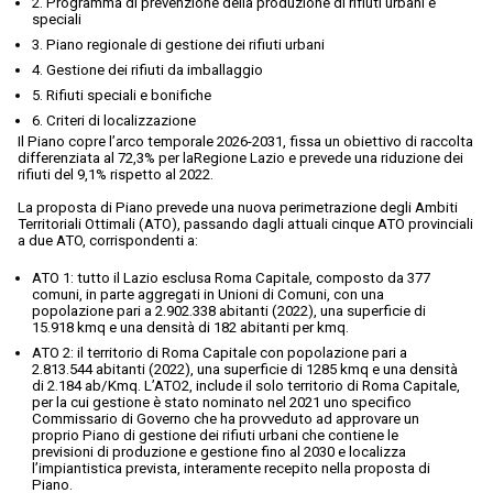
2. Programma di prevenzione della produzione di rifiuti urbani e
speciali
3. Piano regionale di gestione dei rifiuti urbani
4. Gestione dei rifiuti da imballaggio
5. Rifiuti speciali e bonifiche
6. Criteri di localizzazione
Il Piano copre l’arco temporale 2026-2031, fissa un obiettivo di raccolta
differenziata al 72,3% per laRegione Lazio e prevede una riduzione dei
rifiuti del 9,1% rispetto al 2022.
La proposta di Piano prevede una nuova perimetrazione degli Ambiti
Territoriali Ottimali (ATO), passando dagli attuali cinque ATO provinciali
a due ATO, corrispondenti a:
ATO 1: tutto il Lazio esclusa Roma Capitale, composto da 377
comuni, in parte aggregati in Unioni di Comuni, con una
popolazione pari a 2.902.338 abitanti (2022), una superficie di
15.918 kmq e una densità di 182 abitanti per kmq.
ATO 2: il territorio di Roma Capitale con popolazione pari a
2.813.544 abitanti (2022), una superficie di 1285 kmq e una densità
di 2.184 ab/Kmq. L’ATO2, include il solo territorio di Roma Capitale,
per la cui gestione è stato nominato nel 2021 uno specifico
Commissario di Governo che ha provveduto ad approvare un
proprio Piano di gestione dei rifiuti urbani che contiene le
previsioni di produzione e gestione fino al 2030 e localizza
l’impiantistica prevista, interamente recepito nella proposta di
Piano.