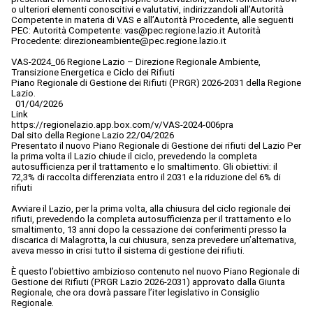
o ulteriori elementi conoscitivi e valutativi, indirizzandoli all’Autorità
Competente in materia di VAS e all’Autorità Procedente, alle seguenti
PEC: Autorità Competente: vas@pec.regione.lazio.it Autorità
Procedente: direzioneambiente@pec.regione.lazio.it
VAS-2024_06 Regione Lazio – Direzione Regionale Ambiente,
Transizione Energetica e Ciclo dei Rifiuti
Piano Regionale di Gestione dei Rifiuti (PRGR) 2026-2031 della Regione
Lazio.
01/04/2026
Link
https://regionelazio.app.box.com/v/VAS-2024-006pra
Dal sito della Regione Lazio 22/04/2026
Presentato il nuovo Piano Regionale di Gestione dei rifiuti del Lazio Per
la prima volta il Lazio chiude il ciclo, prevedendo la completa
autosufficienza per il trattamento e lo smaltimento. Gli obiettivi: il
72,3% di raccolta differenziata entro il 2031 e la riduzione del 6% di
rifiuti
Avviare il Lazio, per la prima volta, alla chiusura del ciclo regionale dei
rifiuti, prevedendo la completa autosufficienza per il trattamento e lo
smaltimento, 13 anni dopo la cessazione dei conferimenti presso la
discarica di Malagrotta, la cui chiusura, senza prevedere un’alternativa,
aveva messo in crisi tutto il sistema di gestione dei rifiuti.
È questo l’obiettivo ambizioso contenuto nel nuovo Piano Regionale di
Gestione dei Rifiuti (PRGR Lazio 2026-2031) approvato dalla Giunta
Regionale, che ora dovrà passare l’iter legislativo in Consiglio
Regionale.