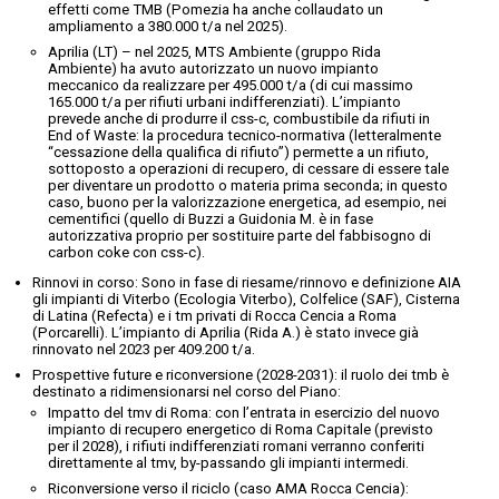
effetti come TMB (Pomezia ha anche collaudato un
ampliamento a 380.000 t/a nel 2025).
Aprilia (LT) – nel 2025, MTS Ambiente (gruppo Rida
Ambiente) ha avuto autorizzato un nuovo impianto
meccanico da realizzare per 495.000 t/a (di cui massimo
165.000 t/a per rifiuti urbani indifferenziati). L’impianto
prevede anche di produrre il css-c, combustibile da rifiuti in
End of Waste: la procedura tecnico-normativa (letteralmente
“cessazione della qualifica di rifiuto”) permette a un rifiuto,
sottoposto a operazioni di recupero, di cessare di essere tale
per diventare un prodotto o materia prima seconda; in questo
caso, buono per la valorizzazione energetica, ad esempio, nei
cementifici (quello di Buzzi a Guidonia M. è in fase
autorizzativa proprio per sostituire parte del fabbisogno di
carbon coke con css-c).
Rinnovi in corso: Sono in fase di riesame/rinnovo e definizione AIA
gli impianti di Viterbo (Ecologia Viterbo), Colfelice (SAF), Cisterna
di Latina (Refecta) e i tm privati di Rocca Cencia a Roma
(Porcarelli). L’impianto di Aprilia (Rida A.) è stato invece già
rinnovato nel 2023 per 409.200 t/a.
Prospettive future e riconversione (2028-2031): il ruolo dei tmb è
destinato a ridimensionarsi nel corso del Piano:
Impatto del tmv di Roma: con l’entrata in esercizio del nuovo
impianto di recupero energetico di Roma Capitale (previsto
per il 2028), i rifiuti indifferenziati romani verranno conferiti
direttamente al tmv, by-passando gli impianti intermedi.
Riconversione verso il riciclo (caso AMA Rocca Cencia):