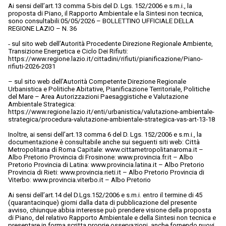
Ai sensi dell’art.13 comma 5-bis del D. Lgs. 152/2006 e s.m.i., la
proposta di Piano, il Rapporto Ambientale e la Sintesi non tecnica,
sono consultabili:05/05/2026 – BOLLETTINO UFFICIALE DELLA
REGIONE LAZIO – N. 36
˗ sul sito web dell’Autorità Procedente Direzione Regionale Ambiente,
Transizione Energetica e Ciclo Dei Rifiuti:
https://www.regione.lazio.it/cittadini/rifiuti/pianificazione/Piano-
rifiuti-2026-2031
– sul sito web dell’Autorità Competente Direzione Regionale
Urbanistica e Politiche Abitative, Pianificazione Territoriale, Politiche
del Mare – Area Autorizzazioni Paesaggistiche e Valutazione
Ambientale Strategica:
https://www.regione.lazio.it/enti/urbanistica/valutazione-ambientale-
strategica/procedura-valutazione-ambientale-strategica-vas-art-13-18
Inoltre, ai sensi dell’art.13 comma 6 del D. Lgs. 152/2006 e s.m.i., la
documentazione è consultabile anche sui seguenti siti web: Città
Metropolitana di Roma Capitale: www.cittametropolitanaroma.it –
Albo Pretorio Provincia di Frosinone: www.provincia.fr.it – Albo
Pretorio Provincia di Latina: www.provincia.latina.it – Albo Pretorio
Provincia di Rieti: www.provincia.rieti.it – Albo Pretorio Provincia di
Viterbo: www.provincia.viterbo.it – Albo Pretorio
Ai sensi dell’art.14 del D.Lgs.152/2006 e s.m.i. entro il termine di 45
(quarantacinque) giorni dalla data di pubblicazione del presente
avviso, chiunque abbia interesse può prendere visione della proposta
di Piano, del relativo Rapporto Ambientale e della Sintesi non tecnica e
presentare in forma scritta proprie osservazioni, anche fornendo nuovi