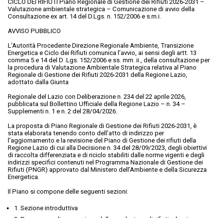
CICLO DEI RIFIUTI Piano Regionale di Gestione dei Rifiuti 2026-2031 –
Valutazione ambientale strategica – Comunicazione di avvio della
Consultazione ex art. 14 del D.Lgs. n. 152/2006 e s.m.i.
AVVISO PUBBLICO
L’Autorità Procedente Direzione Regionale Ambiente, Transizione
Energetica e Ciclo dei Rifiuti comunica l’avvio, ai sensi degli artt. 13
comma 5 e 14 del D .Lgs. 152/2006 e ss. mm. ii., della consultazione per
la procedura di Valutazione Ambientale Strategica relativa al Piano
Regionale di Gestione dei Rifiuti 2026-2031 della Regione Lazio,
adottato dalla Giunta
Regionale del Lazio con Deliberazione n. 234 del 22 aprile 2026,
pubblicata sul Bollettino Ufficiale della Regione Lazio – n. 34 –
Supplementi n. 1 e n. 2 del 28/04/2026.
La proposta di Piano Regionale di Gestione dei Rifiuti 2026-2031, è
stata elaborata tenendo conto dell’atto di indirizzo per
l’aggiornamento e la revisione del Piano di Gestione dei rifiuti della
Regione Lazio di cui alla Decisione n. 34 del 28/09/2023, degli obiettivi
di raccolta differenziata e di riciclo stabiliti dalle norme vigenti e degli
indirizzi specifici contenuti nel Programma Nazionale di Gestione dei
Rifiuti (PNGR) approvato dal Ministero dell’Ambiente e della Sicurezza
Energetica.
Il Piano si compone delle seguenti sezioni:
1. Sezione introduttiva