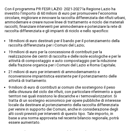
Con il programma PR FESR LAZIO 2021-2027 la Regione Lazio ha
investito l’importo di 60 milioni di euro per promuovere l’economia
circolare, migliorare e innovare la raccolta differenziata dei rifiuti urbani,
ammodernare e creare nuove linee di trattamento e riciclo dei materiali
raccolti, finanziare interventi per ammodernare e potenziare la rete di
raccolta differenziata e gli impianti di riciclo e nello specifico:
18 milioni di euro destinati per il bando per il potenziamento della
raccolta differenziata per i Comuni del Lazio;
19 milioni di euro per la concessione di contributi per la
realizzazione dei centri di raccolta e delle isole ecologiche e per le
attività di compostaggio e auto compostaggio per la riduzione
della frazione organica per i Comuni del Lazio e Roma Capitale;
21 milioni di euro per interventi di ammodernamento e
riconversione impiantistica esistente per il potenziamento delle
attività di trattamento.
9 milioni di euro di contributi ai comuni che sostengono il peso
della chiusura del ciclo dei rifiuti, con particolare riferimento a quei
territori nei quali insistono le discariche e i termovalorizzatori. Si
tratta di un sostegno economico per opere pubbliche di interesse
locale da destinare al potenziamento della raccolta differenziata
per venire in supporto dei Comuni, anche in considerazione degli
alti costi previsti per interventi di questo tipo. Tale importo, in
base a una norma approvata nel recente bilancio regionale, potrà
essere aumentato.