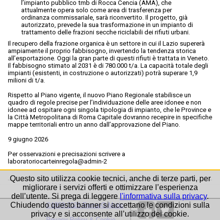
l’impianto pubblico tmb di Rocca Cencia (AMA), che
attualmente opera solo come area di trasferenza per
ordinanza commissariale, sarà riconvertito. Il progetto, già
autorizzato, prevede la sua trasformazione in un impianto di
trattamento delle frazioni secche riciclabili dei rifiuti urbani.
Il recupero della frazione organica è un settore in cui il Lazio supererà
ampiamente il proprio fabbisogno, invertendo la tendenza storica
all’esportazione. Oggi la gran parte di questi rifiuti è trattata in Veneto.
Il fabbisogno stimato al 2031 è di 780.000 t/a. La capacità totale degli
impianti (esistenti, in costruzione o autorizzati) potrà superare 1,9
milioni di t/a.
Rispetto al Piano vigente, il nuovo Piano Regionale stabilisce un
quadro di regole precise per l’individuazione delle aree idonee e non
idonee ad ospitare ogni singola tipologia di impianto, che le Province e
la Città Metropolitana di Roma Capitale dovranno recepire in specifiche
mappe territoriali entro un anno dall’approvazione del Piano.
9 giugno 2026
Per osservazioni e precisazioni scrivere a
laboratoriocarteinregola@admin-2
Questo sito utilizza cookie tecnici, anche di terze parti, per
migliorare i servizi offerti e ottimizzare l’esperienza
dell’utente. Si prega di leggere
l'informativa sulla privacy
.
Chiudendo questo banner si accettano le condizioni sulla
©1999-2026 Roma-O-Matic
privacy e si acconsente all’utilizzo dei cookie.
Privacy Policy & Cookie