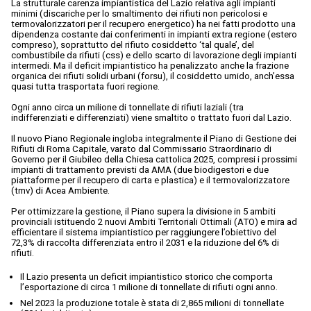
La strutturale carenza impiantistica del Lazio relativa agli impianti
minimi (discariche per lo smaltimento dei rifiuti non pericolosi e
termovalorizzatori per il recupero energetico) ha nei fatti prodotto una
dipendenza costante dai conferimenti in impianti extra regione (estero
compreso), soprattutto del rifiuto cosiddetto ‘tal quale’, del
combustibile da rifiuti (css) e dello scarto di lavorazione degli impianti
intermedi. Ma il deficit impiantistico ha penalizzato anche la frazione
organica dei rifiuti solidi urbani (forsu), il cosiddetto umido, anch’essa
quasi tutta trasportata fuori regione.
Ogni anno circa un milione di tonnellate di rifiuti laziali (tra
indifferenziati e differenziati) viene smaltito o trattato fuori dal Lazio.
Il nuovo Piano Regionale ingloba integralmente il Piano di Gestione dei
Rifiuti di Roma Capitale, varato dal Commissario Straordinario di
Governo per il Giubileo della Chiesa cattolica 2025, compresi i prossimi
impianti di trattamento previsti da AMA (due biodigestori e due
piattaforme per il recupero di carta e plastica) e il termovalorizzatore
(tmv) di Acea Ambiente.
Per ottimizzare la gestione, il Piano supera la divisione in 5 ambiti
provinciali istituendo 2 nuovi Ambiti Territoriali Ottimali (ATO) e mira ad
efficientare il sistema impiantistico per raggiungere l’obiettivo del
72,3% di raccolta differenziata entro il 2031 e la riduzione del 6% di
rifiuti.
Il Lazio presenta un deficit impiantistico storico che comporta
l’esportazione di circa 1 milione di tonnellate di rifiuti ogni anno.
Nel 2023 la produzione totale è stata di 2,865 milioni di tonnellate