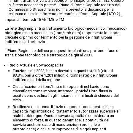
i rifiuti trattati dell’ATO 2 secondo il principio di prossimità. Questo
si è reso necessario perché il Piano di Roma Capitale redatto dal
Commissario Straordinario non ha previsto la discarica per la
chiusura del ciclo all’interno dei confini di Roma Capitale (ATO 2)..
Impianti intermedi TBM/TMB e TM
La rete degli impianti di trattamento biologico-meccanico, meccanico-
biologico e solo meccanico (tbm/tmb e tm) rappresenta lo snodo
cruciale di primo conferimento per la gestione dei rifiuti urbani
indifferenziati nel Lazio.
Il Piano Regionale delinea per questi impianti una profonda fase di
transizione tecnologica e strategica da qui al 2031.
Ruolo Attuale e Sovraccapacità
Funzione: nel 2023, hanno ricevuto la quasi totalità (circa il
93,3%, pari a oltre 1,201 milioni di tonnellate) dei rifiuti urbani
indifferenziati della regione.
Classificazione: i tbm/tmb e tm operanti nel Lazio sono
classificati come impianti intermedi, poiché i loro flussi in
uscita sono destinati agli impianti minimi finali di chiusura del
ciclo.
Resilienza di sistema: il Lazio dispone storicamente di una
capacità impiantistica di trattamento autorizzata superiore al
reale fabbisogno. Questa sovraccapacità è considerata un
elemento di forza, in quanto garantisce la continuità del
servizio anche in caso di manutenzioni (ordinarie o
straordinarie) o chiusure improvvise di singoli impianti.