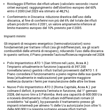
Riciclaggio Effettivo dei rifiuti urbani (calcolato secondo i nuovi
criteri europei): raggiungimento dell’obiettivo europeo del 60%
entro il 2030 (nel 2023 era stimato al 48,2%).
Conferimento in Discarica: riduzione drastica dell’uso della
discarica, al fine di conferirvi non più del 6% del totale dei rifiuti
urbani prodotti entro il 2031, un valore ampiamente inferiore al
limite massimo europeo del 10% previsto per il 2035.
Impianti minimi
Gli impianti di recupero energetico (termovalorizzatori) sono
fondamentali per trattare i rifiuti (sia gli indifferenziati, sia gli scarti
combustibili delle attività di recupero), riducendo l’uso della discarica.
In questo settore, il Piano prevede l’autosufficienza regionale nel 2028.
Polo Impiantistico ATO 1 (San Vittore nel Lazio, Acea A.):
l’impianto attualmente in funzione (capacità di 397.200
tonnellate/anno) gestirà i rifiuti trattati provenienti dall’ATO 1. Il
Piano considera il funzionamento a pieno regime della sua quarta
linea (attualmente in realizzazione) per garantire maggiore
resilienza durante i fermi per manutenzione delle altre tre linee.
Nuovo Polo Impiantistico ATO 2 (Roma Capitale, Acea A.): per
colmare il deficit, è prevista l’entrata in funzione, dal 1° gennaio
2028, del nuovo tmv a S.Palomba. Avrà una capacità di 600.000 t/a
e riceverà direttamente i rifiuti urbani indifferenziati romani (il
cosiddetto ‘tal quale’), by-passando il trattamento presso gli
impianti intermedi per almeno ⅔ delle t/a autorizzate (non oltre ⅓
delle 600.000 t/a previste potranno essere rifiuti trattati