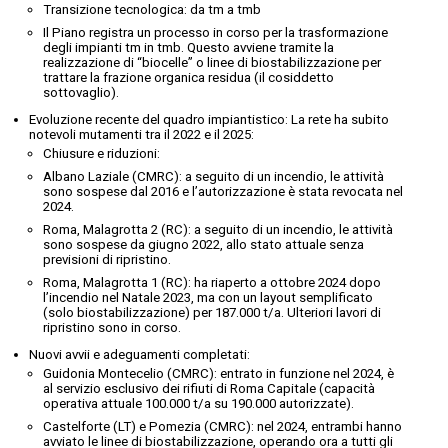
Transizione tecnologica: da tm a tmb
Il Piano registra un processo in corso per la trasformazione
degli impianti tm in tmb. Questo avviene tramite la
realizzazione di “biocelle” o linee di biostabilizzazione per
trattare la frazione organica residua (il cosiddetto
sottovaglio).
Evoluzione recente del quadro impiantistico: La rete ha subito
notevoli mutamenti tra il 2022 e il 2025:
Chiusure e riduzioni:
Albano Laziale (CMRC): a seguito di un incendio, le attività
sono sospese dal 2016 e l’autorizzazione è stata revocata nel
2024.
Roma, Malagrotta 2 (RC): a seguito di un incendio, le attività
sono sospese da giugno 2022, allo stato attuale senza
previsioni di ripristino.
Roma, Malagrotta 1 (RC): ha riaperto a ottobre 2024 dopo
l’incendio nel Natale 2023, ma con un layout semplificato
(solo biostabilizzazione) per 187.000 t/a. Ulteriori lavori di
ripristino sono in corso.
Nuovi avvii e adeguamenti completati:
Guidonia Montecelio (CMRC): entrato in funzione nel 2024, è
al servizio esclusivo dei rifiuti di Roma Capitale (capacità
operativa attuale 100.000 t/a su 190.000 autorizzate).
Castelforte (LT) e Pomezia (CMRC): nel 2024, entrambi hanno
avviato le linee di biostabilizzazione, operando ora a tutti gli