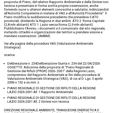
proposta di Piano, del relativo Rapporto Ambientale e della Sintesi non
tecnica e presentare in forma scritta proprie osservazioni, anche
fornendo nuovi o ulteriori elementi conoscitivi e valutativi, indirizzandoli
all’Autorità Competente in materia di VAS e all’Autorità Procedente” Il
Piano modifica la suddivisione precedente che prevedeva 5 ATO
provinciali, dividendo la Regione in due ambiti: ATO 2: Roma Capitale
(2,8 mln abitanti) ATO 1: Lazio senza Roma (2,9 mln abitanti).
Pubblichiamo l’Avviso, i documenti e il comunicato dal sito regionale,
invitando cittadini e organizzazioni dei territori a prendere visione e
mandare osservazioni. (AMBM)
Vai alla pagina della procedura VAS (Valutazione Ambientale
Strategica)
scarica:
Deliberazione n. 234Deliberazione Giunta n. 234 del 22/04/2026
OGGETTO: Adozione della proposta di “Piano Regionale di
Gestione dei Rifiuti (PRGR) 2026- 2031” della Regione Lazio,
comprensivo del Rapporto Ambientale ai fini della procedura di
Valutazione Ambientale Strategica (VAS), di cui al D. Lgs. 3 aprile
2006 n.152 e ss.mm. ii.
PIANO REGIONALE DI GESTIONE DEI RIFIUTI DELLA REGIONE
LAZIO 2026-2031 All. 1 Rapporto Ambientale
PIANO REGIONALE DI GESTIONE DEI RIFIUTI DELLA REGIONE
LAZIO 2026-2031 All. 2 Sintesi non tecnica
DIREZIONE REGIONALE AMBIENTE, TRANSIZIONE ENERGETICA E