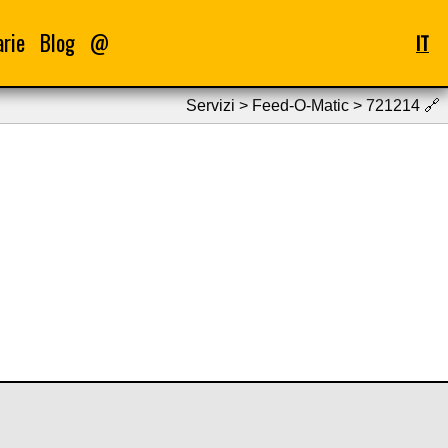
arie
Blog
@
IT
Servizi > Feed-O-Matic > 721214
🔗