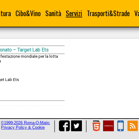
ltura
Cibo&Vino
Sanità
Servizi
Trasporti&Strade
V
onato – Target Lab Ets
ifestazione mondiale per la lotta
a
get Lab Ets
©1999-2026 Roma-O-Matic
Privacy Policy & Cookie