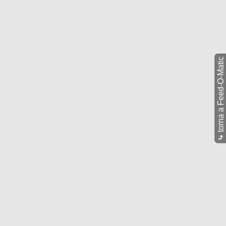
torna a Feed-O-Matic
⤷