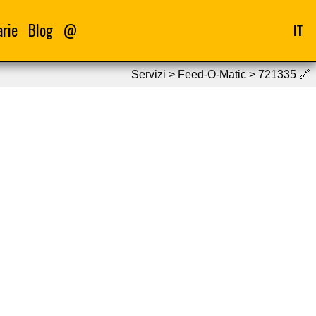
arie
Blog
@
IT
Servizi > Feed-O-Matic > 721335
🔗