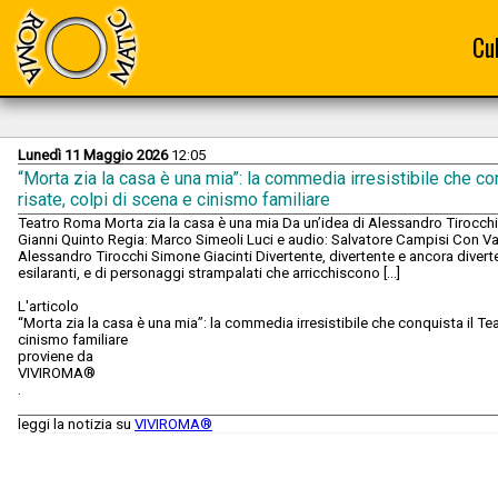
Cu
Lunedì 11 Maggio 2026
12:05
“Morta zia la casa è una mia”: la commedia irresistibile che co
risate, colpi di scena e cinismo familiare
Teatro Roma Morta zia la casa è una mia Da un’idea di Alessandro Tirocchi
Gianni Quinto Regia: Marco Simeoli Luci e audio: Salvatore Campisi Con Va
Alessandro Tirocchi Simone Giacinti Divertente, divertente e ancora diverte
esilaranti, e di personaggi strampalati che arricchiscono [...]
L'articolo
“Morta zia la casa è una mia”: la commedia irresistibile che conquista il Te
cinismo familiare
proviene da
VIVIROMA®
.
leggi la notizia su
VIVIROMA®