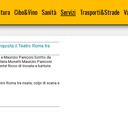
ltura
Cibo&Vino
Sanità
Servizi
Trasporti&Strade
V
nquista il Teatro Roma tra
 e Maurizio Paniconi Scritto da
leria Monetti Maurizio Paniconi
nte! Ricco di trovate e battute
atro Roma tra risate, colpi di scena e