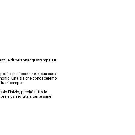
ranti, e di personaggi strampalati
ipoti si riuniscono nella sua casa
trimonio. Una zia che conosceremo
e fuori campo.
lo l’inizio, perché tutto lo
more e danno vita a tante sane