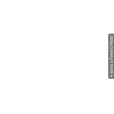
torna a Feed-O-Matic
⤷