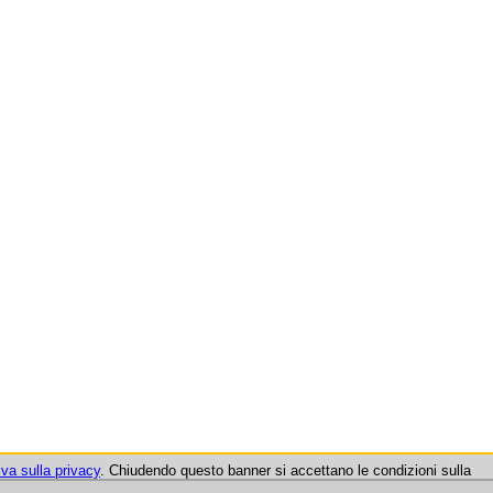
iva sulla privacy
. Chiudendo questo banner si accettano le condizioni sulla