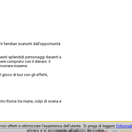
 familiari scaturiti dall’opportunità
uesti splendidi personaggi davanti a
sere comprato con il denaro: il
rcorrere insieme.
 gioco di luci con gli effetti,
atro Roma tra risate, colpi di scena e
rvizi offerti e ottimizzare l’esperienza dell’utente. Si prega di leggere
l'informat
privacy e si acconsente all’utilizzo dei cookie.