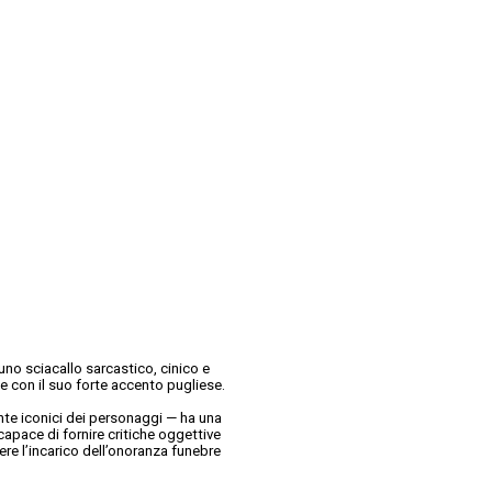
no sciacallo sarcastico, cinico e
e con il suo forte accento pugliese.
ente iconici dei personaggi — ha una
capace di fornire critiche oggettive
ere l’incarico dell’onoranza funebre
.