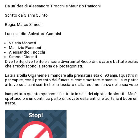
Da un’idea di Alessandro Tirocchi e Maurizio Paniconi
Scritto da Gianni Quinto
Regia: Marco Simeoli
Luci e audio: Salvatore Campisi
Valeria Monetti
Maurizio Paniconi
Alessandro Tirocchi
Simone Giacinti
Divertente, divertente e ancora divertente! Ricco di trovate e battute esila
che arricchiscono la storia dei protagonisti.
La zia zitella Olga viene a mancare alla prematura età di 90 anni. I quattro n
per capire, con il pretesto del funerale, come mettere le mani sul suo pa
attraverso alcuni scritti che ha lasciato e alla testimonianza della sua voc
Inaspettata quanto spassosa l’entrata in sala dei nipoti addolorati… Ma è so
spettacolo è un continuo parto di trovate esilaranti che portano il buon u
risate.