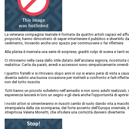
La veterana compagnia teatrale è formata da quattro artisti capaci ed affia
proposte, hanno dimostrato di saper intrattenere il pubblico e divertirlo dall
cedimento, trovando anche uno spazio per commuovere o far riflettere.
Alla platea è riservata una serie di sorprese, graditi colpi di scena e tanti e
Ci ritroviamo nella casa dallo stile datato dell’anziana signora, ricostruit
realistica. Carta da parati, arredi e accessori sono simpaticamente orrendi 
I quattro fratelli vi si ritrovano dopo anni in cui si erano persi di vista a cau
diventa subito una buona occasione per metterli a confronto e farli rifletter
non del tutto riuscita.
Tutti hanno un piccolo scheletro nell’armadio e non sono adulti realizzati, s
esperienza lascerà in loro un segno e gli darà anche l’opportunità di aprirs
I nostri attori si cimenteranno in riusciti cambi di ruolo dando vita a macch
strampalata della zia scomparsa; dal forte accento dell’Europa orientale,
strepitosa Valeria Monetti, che sfodera una comicità davvero divertente.