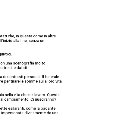
tati che, in questa come in altre
’inizio alla fine, senza un
quivoci.
a con una scenografia molto
oltre che datati.
sa di contrasti personali. Il funerale
e per tirare le somme sulla loro vita
ia nella vita che nel lavoro. Questa
i al cambiamento. Ci riusciranno?
iette esilaranti, come la badante
 è impersonata divinamente da una