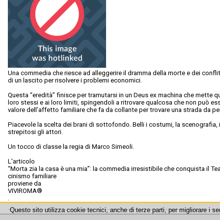
Una commedia che riesce ad alleggerire il dramma della morte e dei conflitti
di un lascito per risolvere i problemi economici.
Questa “eredità” finisce per tramutarsi in un Deus ex machina che mette q
loro stessi e ai loro limiti, spingendoli a ritrovare qualcosa che non può es
valore dell’affetto familiare che fa da collante per trovare una strada da pe
Piacevole la scelta dei brani di sottofondo. Belli i costumi, la scenografia, il
strepitosi gli attori.
Un tocco di classe la regia di Marco Simeoli.
L'articolo
“Morta zia la casa è una mia”: la commedia irresistibile che conquista il Te
cinismo familiare
proviene da
VIVIROMA®
.
Questo sito utilizza cookie tecnici, anche di terze parti, per migliorare i se