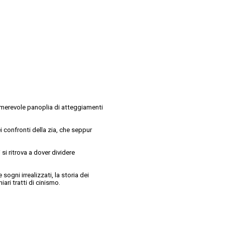
umerevole panoplia di atteggiamenti
i confronti della zia, che seppur
i ritrova a dover dividere
e sogni irrealizzati, la storia dei
ari tratti di cinismo.