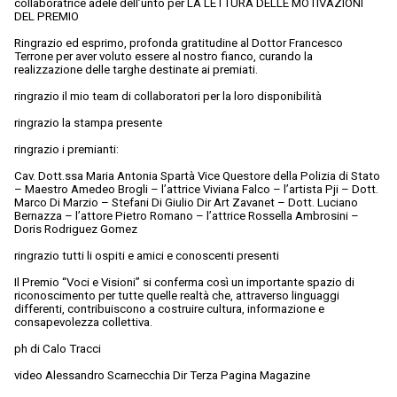
collaboratrice adele dell’unto per LA LETTURA DELLE MOTIVAZIONI
DEL PREMIO
Ringrazio ed esprimo, profonda gratitudine al Dottor Francesco
Terrone per aver voluto essere al nostro fianco, curando la
realizzazione delle targhe destinate ai premiati.
ringrazio il mio team di collaboratori per la loro disponibilità
ringrazio la stampa presente
ringrazio i premianti:
Cav. Dott.ssa Maria Antonia Spartà Vice Questore della Polizia di Stato
– Maestro Amedeo Brogli – l’attrice Viviana Falco – l’artista Pji – Dott.
Marco Di Marzio – Stefani Di Giulio Dir Art Zavanet – Dott. Luciano
Bernazza – l’attore Pietro Romano – l’attrice Rossella Ambrosini –
Doris Rodriguez Gomez
ringrazio tutti li ospiti e amici e conoscenti presenti
Il Premio “Voci e Visioni” si conferma così un importante spazio di
riconoscimento per tutte quelle realtà che, attraverso linguaggi
differenti, contribuiscono a costruire cultura, informazione e
consapevolezza collettiva.
ph di Calo Tracci
video Alessandro Scarnecchia Dir Terza Pagina Magazine