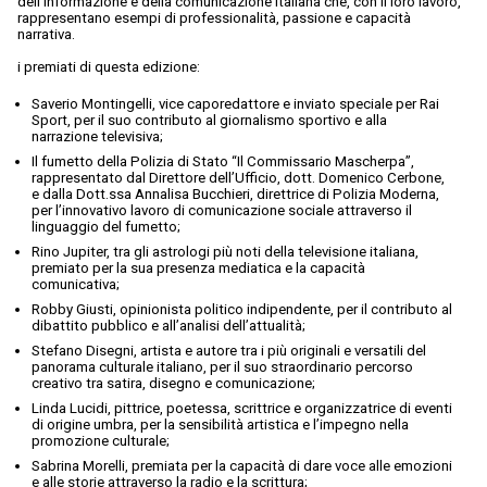
dell’informazione e della comunicazione italiana che, con il loro lavoro,
rappresentano esempi di professionalità, passione e capacità
narrativa.
i premiati di questa edizione:
Saverio Montingelli, vice caporedattore e inviato speciale per Rai
Sport, per il suo contributo al giornalismo sportivo e alla
narrazione televisiva;
Il fumetto della Polizia di Stato “Il Commissario Mascherpa”,
rappresentato dal Direttore dell’Ufficio, dott. Domenico Cerbone,
e dalla Dott.ssa Annalisa Bucchieri, direttrice di Polizia Moderna,
per l’innovativo lavoro di comunicazione sociale attraverso il
linguaggio del fumetto;
Rino Jupiter, tra gli astrologi più noti della televisione italiana,
premiato per la sua presenza mediatica e la capacità
comunicativa;
Robby Giusti, opinionista politico indipendente, per il contributo al
dibattito pubblico e all’analisi dell’attualità;
Stefano Disegni, artista e autore tra i più originali e versatili del
panorama culturale italiano, per il suo straordinario percorso
creativo tra satira, disegno e comunicazione;
Linda Lucidi, pittrice, poetessa, scrittrice e organizzatrice di eventi
di origine umbra, per la sensibilità artistica e l’impegno nella
promozione culturale;
Sabrina Morelli, premiata per la capacità di dare voce alle emozioni
e alle storie attraverso la radio e la scrittura;