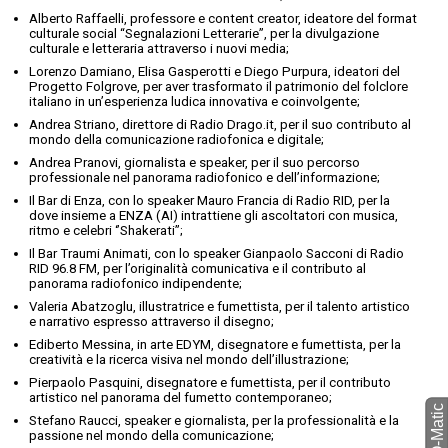
Alberto Raffaelli, professore e content creator, ideatore del format
culturale social “Segnalazioni Letterarie”, per la divulgazione
culturale e letteraria attraverso i nuovi media;
Lorenzo Damiano, Elisa Gasperotti e Diego Purpura, ideatori del
Progetto Folgrove, per aver trasformato il patrimonio del folclore
italiano in un’esperienza ludica innovativa e coinvolgente;
Andrea Striano, direttore di Radio Drago.it, per il suo contributo al
mondo della comunicazione radiofonica e digitale;
Andrea Pranovi, giornalista e speaker, per il suo percorso
professionale nel panorama radiofonico e dell’informazione;
Il Bar di Enza, con lo speaker Mauro Francia di Radio RID, per la
dove insieme a ENZA (AI) intrattiene gli ascoltatori con musica,
ritmo e celebri ‘’Shakerati’’;
Il Bar Traumi Animati, con lo speaker Gianpaolo Sacconi di Radio
RID 96.8 FM, per l’originalità comunicativa e il contributo al
panorama radiofonico indipendente;
Valeria Abatzoglu, illustratrice e fumettista, per il talento artistico
e narrativo espresso attraverso il disegno;
Ediberto Messina, in arte EDYM, disegnatore e fumettista, per la
creatività e la ricerca visiva nel mondo dell’illustrazione;
Pierpaolo Pasquini, disegnatore e fumettista, per il contributo
artistico nel panorama del fumetto contemporaneo;
Stefano Raucci, speaker e giornalista, per la professionalità e la
passione nel mondo della comunicazione;