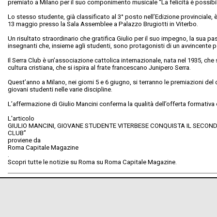
premiato a Milano per il suo componimento musicale “La felicità è possibil
Lo stesso studente, già classificato al 3° posto nell’Edizione provinciale,
13 maggio presso la Sala Assemblee a Palazzo Brugiotti in Viterbo.
Un risultato straordinario che gratifica Giulio per il suo impegno, la sua pa
insegnanti che, insieme agli studenti, sono protagonisti di un avvincente p
Il Serra Club è un’associazione cattolica internazionale, nata nel 1935, che 
cultura cristiana, che si ispira al frate francescano Junipero Serra.
Quest’anno a Milano, nei giorni 5 e 6 giugno, si terranno le premiazioni del
giovani studenti nelle varie discipline.
L’affermazione di Giulio Mancini conferma la qualità dell’offerta formativa
L'articolo
GIULIO MANCINI, GIOVANE STUDENTE VITERBESE CONQUISTA IL SECON
CLUB”
proviene da
Roma Capitale Magazine
.
Scopri tutte le notizie su Roma su Roma Capitale Magazine.