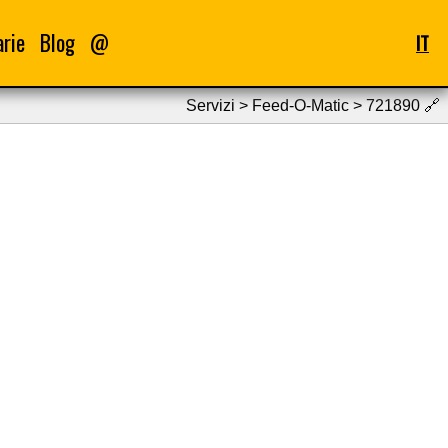
arie
Blog
@
IT
Servizi > Feed-O-Matic > 721890
🔗