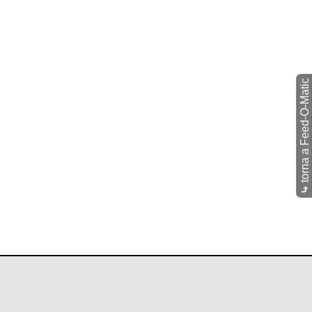
torna a Feed-O-Matic
⤷