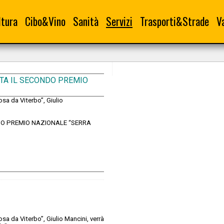
ltura
Cibo&Vino
Sanità
Servizi
Trasporti&Strade
V
STA IL SECONDO PREMIO
sa da Viterbo”, Giulio
DO PREMIO NAZIONALE “SERRA
sa da Viterbo”, Giulio Mancini, verrà