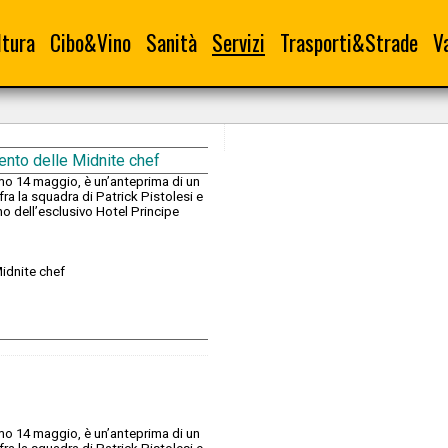
ltura
Cibo&Vino
Sanità
Servizi
Trasporti&Strade
V
ento delle Midnite chef
imo 14 maggio, è un’anteprima di un
 fra la squadra di Patrick Pistolesi e
rno dell’esclusivo Hotel Principe
idnite chef
imo 14 maggio, è un’anteprima di un