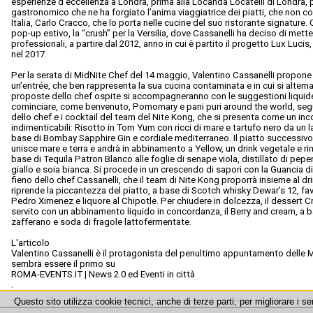
esperienze d’eccellenza a Londra, prima alla Locanda Locatelli di Londra,
gastronomico che ne ha forgiato l’anima viaggiatrice dei piatti, che non co
Italia, Carlo Cracco, che lo porta nelle cucine del suo ristorante signature.
pop-up estivo, la “crush” per la Versilia, dove Cassanelli ha deciso di mettere
professionali, a partire dal 2012, anno in cui è partito il progetto Lux Lucis
nel 2017.
Per la serata di MidNite Chef del 14 maggio, Valentino Cassanelli propone 
un’entrée, che ben rappresenta la sua cucina contaminata e in cui si alter
proposte dello chef ospite si accompagneranno con le suggestioni liquide
cominciare, come benvenuto, Pomomary e pani puri around the world, seguit
dello chef e i cocktail del team del Nite Kong, che si presenta come un inc
indimenticabili: Risotto in Tom Yum con ricci di mare e tartufo nero da un lat
base di Bombay Sapphire Gin e cordiale mediterraneo. Il piatto successiv
unisce mare e terra e andrà in abbinamento a Yellow, un drink vegetale e r
base di Tequila Patron Blanco alle foglie di senape viola, distillato di pe
giallo e soia bianca. Si procede in un crescendo di sapori con la Guancia d
fieno dello chef Cassanelli, che il team di Nite Kong proporrà insieme al dr
riprende la piccantezza del piatto, a base di Scotch whisky Dewar’s 12, fa
Pedro Ximenez e liquore al Chipotle. Per chiudere in dolcezza, il dessert C
servito con un abbinamento liquido in concordanza, il Berry and cream, a ba
zafferano e soda di fragole lattofermentate.
L'articolo
Valentino Cassanelli è il protagonista del penultimo appuntamento delle M
sembra essere il primo su
ROMA-EVENTS.IT | News 2.0 ed Eventi in città
.
Questo sito utilizza cookie tecnici, anche di terze parti, per migliorare i se