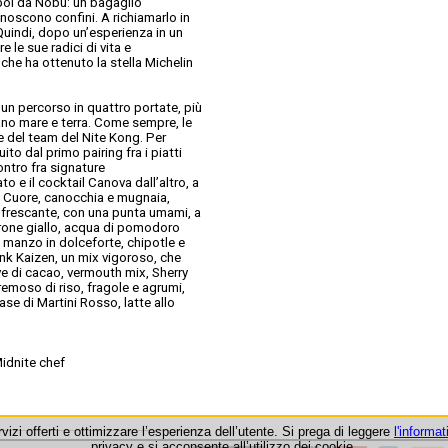
 poi da Nobu: un bagaglio
noscono confini. A richiamarlo in
 Quindi, dopo un’esperienza in un
 le sue radici di vita e
, che ha ottenuto la stella Michelin
un percorso in quattro portate, più
nano mare e terra. Come sempre, le
 del team del Nite Kong. Per
o dal primo pairing fra i piatti
ontro fra signature
o e il cocktail Canova dall’altro, a
o Cuore, canocchia e mugnaia,
infrescante, con una punta umami, a
perone giallo, acqua di pomodoro
i manzo in dolceforte, chipotle e
ink Kaizen, un mix vigoroso, che
ve di cacao, vermouth mix, Sherry
remoso di riso, fragole e agrumi,
se di Martini Rosso, latte allo
idnite chef
rvizi offerti e ottimizzare l’esperienza dell’utente. Si prega di leggere
l'informat
privacy e si acconsente all’utilizzo dei cookie.