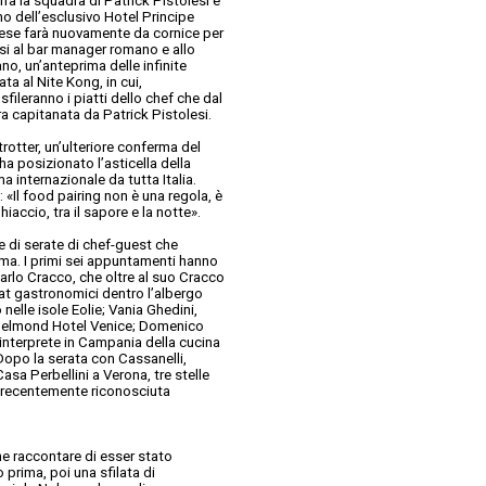
 fra la squadra di Patrick Pistolesi e
rno dell’esclusivo Hotel Principe
iliese farà nuovamente da cornice per
si al bar manager romano e allo
o, un’anteprima delle infinite
ta al Nite Kong, in cui,
fileranno i piatti dello chef che dal
ra capitanata da Patrick Pistolesi.
rotter, un’ulteriore conferma del
a posizionato l’asticella della
a internazionale da tutta Italia.
«Il food pairing non è una regola, è
ghiaccio, tra il sapore e la notte».
 di serate di chef-guest che
Roma. I primi sei appuntamenti hanno
rlo Cracco, che oltre al suo Cracco
mat gastronomici dentro l’albergo
nelle isole Eolie; Vania Ghedini,
, A Belmond Hotel Venice; Domenico
 interprete in Campania della cucina
opo la serata con Cassanelli,
Casa Perbellini a Verona, tre stelle
a, recentemente riconosciuta
e raccontare di esser stato
o prima, poi una sfilata di