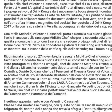
incontro che già è avvenuto e tornerà a far parlare di sé in Versilia. È quello
quella dello chef Valentino Cassanelli, executive chef di Lux Lucis, all’inte
Forte dei Marmi. L’ospitalità sartoriale dell’hotel di lusso della costa vers
il pop-up estivo del Drink Kong e darà nuovamente l’occasione di incontrar
chef modenese trapiantato a Forte dei Marmi. Intanto, per il pubblico roman
possibilità di collaborazione fra due menti dedicate al bon vivre, con la sera
nell’atmosfera intima e magnetica del cocktail bar costola del Drink Kong, s
2017 brilla con la sua stella in Versilia, accompagnati dai drink della squad
Una stella Michelin, Valentino Cassanelli porta a Roma la sua cucina globet
livello in ascesa della rassegna MidNite Chef, che per la seconda edizione h
qualità ancora più in alto, con 8 serate che vedono protagonisti chef di fam
Come dice Patrick Pistolesi, fondatore e patron di Drink Kong e Nite Kong: 
un incontro: tra la visione dello chef e quella del bartender, tra il fuoco e il 
Ricominciata lo scorso 27 novembre, la rassegna MidNite Chef si compone
favoriscono l’incontro fra la cucina d’autore e i cocktail del Nite Kong a 
visto protagonisti Edoardo Fumagalli, chef di Locanda Margon a Trento; Ca
in Galleria a Milano, ha recentemente debuttato nella capitale con tre for
Corinthia; Davide Guidara, chef de I Tenerumi, al Therasia Resort di Vulcano 
executive chef di Oro, il ristorante all’interno dell’iconico Hotel Cipriani
Stile, chef di Enoteca La Torre a Roma, due stelle Michelin; Nicola Somma,
di Antonino Cannavacciuolo nel suo LAQUA Countryside a Vico Equense. D
mancherà solo il gran finale, l’8 giugno, con Giancarlo Perbellini, patron di 
Michelin, uno chef che incarna perfettamente il valore della cucina italian
dall’Unesco come Patrimonio dell’Umanità.
Il settimo appuntamento è con Valentino Cassanelli
Classe 1984, modenese d’origine, con queste origini Cassanelli non può ch
folgorato dal ricordo della nonna che tirava la sfoglia. L’istituto alberghier