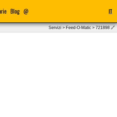
arie
Blog
@
IT
Servizi > Feed-O-Matic > 721898
🔗