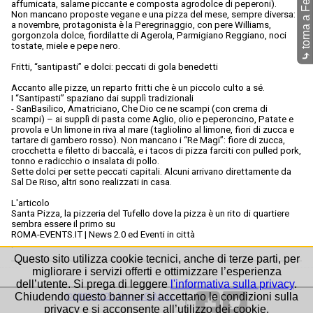
affumicata, salame piccante e composta agrodolce di peperoni).
Non mancano proposte vegane e una pizza del mese, sempre diversa:
a novembre, protagonista è la Peregrinaggio, con pere Williams,
gorgonzola dolce, fiordilatte di Agerola, Parmigiano Reggiano, noci
tostate, miele e pepe nero.
⤷
Fritti, “santipasti” e dolci: peccati di gola benedetti
Accanto alle pizze, un reparto fritti che è un piccolo culto a sé.
I “Santipasti” spaziano dai supplì tradizionali
- SanBasilico, Amatriciano, Che Dio ce ne scampi (con crema di
scampi) – ai supplì di pasta come Aglio, olio e peperoncino, Patate e
provola e Un limone in riva al mare (tagliolino al limone, fiori di zucca e
tartare di gambero rosso). Non mancano i “Re Magi”: fiore di zucca,
crocchetta e filetto di baccalà, e i tacos di pizza farciti con pulled pork,
tonno e radicchio o insalata di pollo.
Sette dolci per sette peccati capitali. Alcuni arrivano direttamente da
Sal De Riso, altri sono realizzati in casa.
L'articolo
Santa Pizza, la pizzeria del Tufello dove la pizza è un rito di quartiere
sembra essere il primo su
ROMA-EVENTS.IT | News 2.0 ed Eventi in città
.
Questo sito utilizza cookie tecnici, anche di terze parti, per
migliorare i servizi offerti e ottimizzare l’esperienza
dell’utente. Si prega di leggere
l'informativa sulla privacy
.
Chiudendo questo banner si accettano le condizioni sulla
©1999-2026 Roma-O-Matic
privacy e si acconsente all’utilizzo dei cookie.