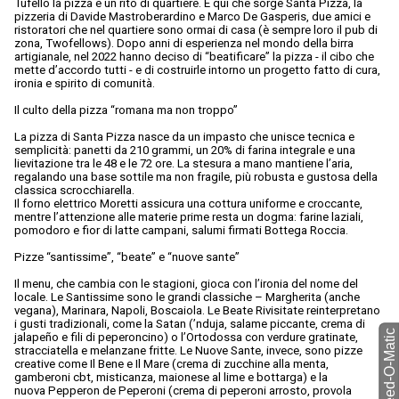
Tufello la pizza è un rito di quartiere. È qui che sorge Santa Pizza, la
pizzeria di Davide Mastroberardino e Marco De Gasperis, due amici e
ristoratori che nel quartiere sono ormai di casa (è sempre loro il pub di
zona, Twofellows). Dopo anni di esperienza nel mondo della birra
artigianale, nel 2022 hanno deciso di “beatificare” la pizza - il cibo che
mette d’accordo tutti - e di costruirle intorno un progetto fatto di cura,
ironia e spirito di comunità.
Il culto della pizza “romana ma non troppo”
La pizza di Santa Pizza nasce da un impasto che unisce tecnica e
semplicità: panetti da 210 grammi, un 20% di farina integrale e una
lievitazione tra le 48 e le 72 ore. La stesura a mano mantiene l’aria,
regalando una base sottile ma non fragile, più robusta e gustosa della
classica scrocchiarella.
Il forno elettrico Moretti assicura una cottura uniforme e croccante,
mentre l’attenzione alle materie prime resta un dogma: farine laziali,
pomodoro e fior di latte campani, salumi firmati Bottega Roccia.
Pizze “santissime”, “beate” e “nuove sante”
Il menu, che cambia con le stagioni, gioca con l’ironia del nome del
locale. Le Santissime sono le grandi classiche – Margherita (anche
vegana), Marinara, Napoli, Boscaiola. Le Beate Rivisitate reinterpretano
i gusti tradizionali, come la Satan (’nduja, salame piccante, crema di
torna a Feed-O-Matic
jalapeño e fili di peperoncino) o l’Ortodossa con verdure gratinate,
stracciatella e melanzane fritte. Le Nuove Sante, invece, sono pizze
creative come Il Bene e Il Mare (crema di zucchine alla menta,
gamberoni cbt, misticanza, maionese al lime e bottarga) e la
nuova Pepperon de Peperoni (crema di peperoni arrosto, provola