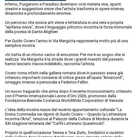
Inferno, Purgatorio e Paradiso diventano così materia viva, spunti
creativi e suggestioni visive che l’artista trasforma in opere intense,
dinamiche e profondamente emotive.
Un percorso che unisce arti visive e letteratura in una vera e propria
“epifania visiva”, dove il linguaggio pittorico incontra la forza immortale
della poesia di Dante Alighieri.
Per Guido Cicero l’arrivo in Via Margutta rappresenta molto più di una
semplice mostra.
«Si tratta di un ritorno carico di emozione. Per me è un sogno che si
realizza. Via Margutta è la strada dove i grandi maestri del passato
hanno lasciato tracce indelebili», racconta l’artista.
Cicero torna infatti nella galleria romana dove in passato aveva già
ottenuto importanti consensi di critica grazie all’opera “Amarcord”,
omaggio intenso e personale a Federico Fellini.
Un nuovo traguardo che arriva dopo il recente riconoscimento ottenuto
con il Premio Internazionale Leone d’Oro 2026, promosso dalla
Fondazione Biennale Costanza WorldWide Corporation di Venezia.
L’idea della mostra nasce dal recente appuntamento culturale “La
Divina Commedia nei dipinti di Guido Cicero – Quando la Letteratura
incontra l’Arte”, tenutosi al Palazzo della Cultura di Modica durante la
XXI stagione letteraria del “Caffè Letterario Quasimodo”.
Proprio in quell’occasione Teresa e Tina Zurlo, fondatrici e curatrici