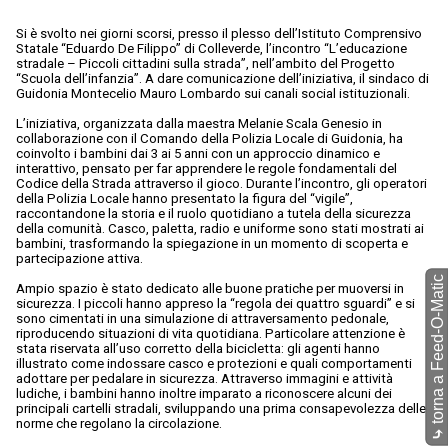
Si è svolto nei giorni scorsi, presso il plesso dell’Istituto Comprensivo
Statale “Eduardo De Filippo” di Colleverde, l’incontro “L’educazione
stradale – Piccoli cittadini sulla strada”, nell’ambito del Progetto
“Scuola dell’infanzia”. A dare comunicazione dell’iniziativa, il sindaco di
Guidonia Montecelio Mauro Lombardo sui canali social istituzionali.
L’iniziativa, organizzata dalla maestra Melanie Scala Genesio in
collaborazione con il Comando della Polizia Locale di Guidonia, ha
coinvolto i bambini dai 3 ai 5 anni con un approccio dinamico e
interattivo, pensato per far apprendere le regole fondamentali del
Codice della Strada attraverso il gioco. Durante l’incontro, gli operatori
della Polizia Locale hanno presentato la figura del “vigile”,
raccontandone la storia e il ruolo quotidiano a tutela della sicurezza
della comunità. Casco, paletta, radio e uniforme sono stati mostrati ai
bambini, trasformando la spiegazione in un momento di scoperta e
partecipazione attiva.
torna a Feed-O-Matic
Ampio spazio è stato dedicato alle buone pratiche per muoversi in
sicurezza. I piccoli hanno appreso la “regola dei quattro sguardi” e si
sono cimentati in una simulazione di attraversamento pedonale,
riproducendo situazioni di vita quotidiana. Particolare attenzione è
stata riservata all’uso corretto della bicicletta: gli agenti hanno
illustrato come indossare casco e protezioni e quali comportamenti
adottare per pedalare in sicurezza. Attraverso immagini e attività
ludiche, i bambini hanno inoltre imparato a riconoscere alcuni dei
principali cartelli stradali, sviluppando una prima consapevolezza delle
norme che regolano la circolazione.
⤷