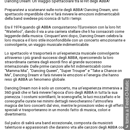
Dancing Dream: Un Viaggio Spettacolare tra le Hit degli ABBA!
Preparatevi a scatenarvi sulle note degli ABBA! Dancing Dream, uno
spettacolo imperdibile che vi farà rivivere le emozioni indimenticabili
della band svedese più iconica di tutti i tempi.
Era il 1974 quando gli ABBA conquistarono l’Eurovision con la loro hit
“Waterloo”, dando il via a una carriera stellare che li ha consacrati come
leggende della musica. Cinquant’anni dopo, Dancing Dream celebra la
loro musica e il loro stile inconfondibile con un concerto emozionante e
coinvolgente, un viaggio musicale indimenticabile.
Lo spettacolo vi trasporterà in un’esperienza musicale coinvolgente
attraverso i più grandi successi degli ABBA, ripercorrendo la loro
straordinaria carriera dagli esordi fino al grande successo
internazionale. Dalle prime canzoni alle hit indimenticabili come
“Mamma Mia”, “Dancing Queen”, “Super Trouper” e “Take a Chance on
Me”, Dancing Dream vi farà rivivere le emozioni e l’energia che hanno
reso gli ABBA un fenomeno globale.
torna a Feed-O-Matic
Dancing Dream non è solo un concerto, ma un’esperienza immersiva a
360 gradi che vi farà rivivere l’epoca d’oro degli ABBA in tutta la sua
pienezza. I costumi scintillanti, le scenografie, le luci mozzafiato e le
coreografie curate nei minimi dettagli rievocheranno l’atmosfera
magica dei loro concerti dal vivo, mentre le proiezioni video e gli effetti
speciali vi trasporteranno in un mondo fatto di musica, colori e
divertimento.
Sul palco di salirà una band eccezionale, composta da musicisti
⤷
talentuosi e appassionati che daranno vita alle canzoni degli ABBA con