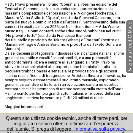
Patty Pravo presenterà il brano “Opera” alla 76esima edizione del
Festival di Sanremo; sarà la sua undicesima partecipazione alla
massima competizione canora nazionale. A dirigere l’orchestra, il
Maestro Valter Sivilotti. “Opera”, scritto da Giovanni Caccamo, farà
parte del nuovo album di inediti dell’artista (il ventinovesimo della sua
torna a Feed-O-Matic
carriera) in uscita a marzo 2026 per Nar International – Ada/Warner
Music Italy. L’album conterrà anche i due singoli pubblicati nel 2025:
“Ho provato tutto” (scritto da Francesco Bianconi
dei Baustelle e prodotto da Taketo Gohara) e “Ratatan” (scritto da
Marianne Mirage e Andrea Bonomo, e prodotto da Taketo Gohara e
Marquis).
Da sei decenni protagonista indiscussa della canzone italiana, anche
grazie al suo stile e vocalità inconfondibili, e a una personalità
anticonformista, libera e sempre all’avanguardia, Patty Pravo ha
stravolto i canoni relativi all’interpretazione femminile in Italia. La
⤷
peculiare timbrica bassa e sensuale, le provocazioni e gli eccessi
l’hanno resa un’icona di trasgressione. Artista raffinata e innovativa, ha
sempre seguito ostinatamente il suo intuito musicale, esplorando
generi musicali diversi tra loro, in un’evoluzione canora ed estetica
costante che le ha permesso di restare sempre sulla cresta dell’onda.
Hanno scritto per lei i più grandi autori italiani, e nel corso della sua
lunghissima carriera ha venduto più di 120 milioni di dischi.
Maggiori informazioni
Questo sito utilizza cookie tecnici, anche di terze parti, per
migliorare i servizi offerti e ottimizzare l’esperienza
dell’utente. Si prega di leggere
l'informativa sulla privacy
.