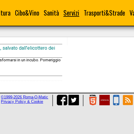
ltura
Cibo&Vino
Sanità
Servizi
Trasporti&Strade
V
 salvato dall’elicottero dei
rasformarsi in un incubo. Pomeriggio
©1999-2026 Roma-O-Matic
Privacy Policy & Cookie