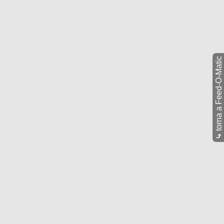
torna a Feed-O-Matic
⤷