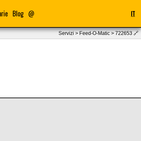
arie
Blog
@
IT
Servizi > Feed-O-Matic > 722653
🔗