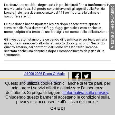
La situazione sarebbe degenerata in pochi minuti fino a trasformarsi in
torna a Feed-O-Matic
una violenta rissa. Sul posto sono intervenuti gli agenti della Polizia
Locale insieme a due ambulanze del 118 per riportare la calma e
soccorrere i feriti.
Le due donne hanno riportato lesioni dopo essere state spinte e
travolte dalla folla durante il fuggi fuggi generale. Ferito anche un
uomo, colpito alla testa da una bottiglia nel corso della colluttazione.
Gli investigatori stanno ora cercando di identificare i partecipanti alla
rissa, che si sarebbero allontanati subito dopo gli scontri. Secondo
⤷
quanto emerso, nei confronti dell’uomo rimasto ferito sarebbe
scattata anche una denuncia dopo il riconoscimento da parte di un
testimone.
©1999-2026 Roma-O-Matic
Privacy Policy & Cookie
Questo sito utilizza cookie tecnici, anche di terze parti, per
migliorare i servizi offerti e ottimizzare l’esperienza
dell’utente. Si prega di leggere
l'informativa sulla privacy
.
Chiudendo questo banner si accettano le condizioni sulla
privacy e si acconsente all’utilizzo dei cookie.
CHIUDI