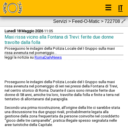
☰
IT
Servizi > Feed-O-Matic > 722708
🔗
Lunedì 18 Maggio 2026
11:05
Maxi rissa vicino alla Fontana di Trevi: ferite due donne
travolte dalla folla
Proseguono le indagini della Polizia Locale del I Gruppo sulla maxi
rissa avvenuta nel pomeriggio...
leggi la notizia su
RomaDailyNews
Proseguono le indagini della Polizia Locale del I Gruppo sulla maxi
rissa avvenuta nel pomeriggio di ieri nei pressi della Fontana di Trevi,
nel centro storico di Roma. Durante il caos sono rimaste ferite due
donne di 58 anni, amiche tra loro, travolte dalla folla e finite a terra nel
tentativo di allontanarsi dal parapiglia.
Secondo una prima ricostruzione, all’origine della lite ci sarebbe stata
una discussione tra due gruppi rivali, probabilmente legata alla
gestione della zona frequentata da persone coinvolte nel cosiddetto
“gioco delle tre campanelle”, pratica illegale spesso segnalata nelle
aree turistiche della Capitale.