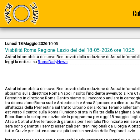
Cu
Lunedì 18 Maggio 2026
10:05
Viabilità Roma Regione Lazio del del 18-05-2026 ore 10:25
Astral infomobilità di nuovo Ben trovati dalla redazione di Astral infomobilit
leggi la notizia su
RomaDailyNews
Astral infomobilità di nuovo Ben trovati dalla redazione di Astral infomobil
abbiamo sulla direttrice Roma Napoli risolto l'incidente avvenuto al km 6
Ferentino in direzione Roma Centro siamo sul raccordo anulare in carreggiat
tra diramazione Roma sud e Ardeatina in e Anna Si procede a rilento tra R
all'altezza della Prenestina sul tratto Urbano della Roma Teramo rallentame
est verso il centro sulla Roma Fiumicino si sta in fila tra della Magliana & vi
Ricordiamo lo sciopero nazionale in programma per oggi 18 maggio l'agit
Atac e Cotral attive le fasce di garanzia per Trenitalia l'ho iniziato ieri ser
sera sono garantiti i servizi essenziali per i treni regionali da Giorgia Alon
tutto Grazie per l'attenzione e a più tardi un servizio della Regione Lazio