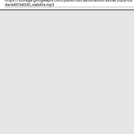
https://storage.googleapis.com/public-rdn/automation/astral/2026/05/
dac6457e6330_viabilita.mp3