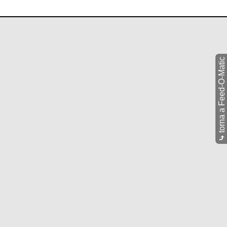
torna a Feed-O-Matic
⤷