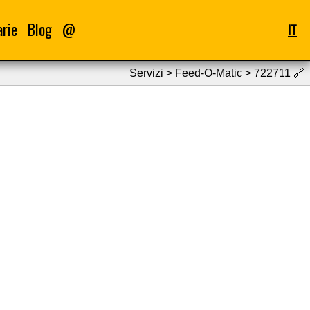
arie
Blog
@
IT
Servizi > Feed-O-Matic > 722711
🔗