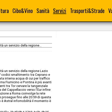
ltura
Cibo&Vino
Sanità
Servizi
Trasporti&Strade
V
à un servizio della regione...
ità un servizio della regione Lazio
17 codici smaltimento tra Ceprano e
a interna acqua di cui per traffico
oma Fiumicino e Pontina è più avanti
nti tra Tor cervare la tangenziale
a del Cappellaccio verso l'Eur infine
azione a Roma coinvolge la rete
a e prosegue fino alle 20:59 di questa
zo è Astral infomobilità il momento è