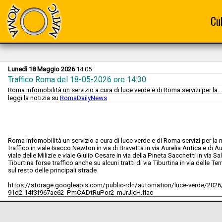
Cu
Lunedì 18 Maggio 2026
14:05
Traffico Roma del 18-05-2026 ore 14:30
Roma infomobilità un servizio a cura di luce verde e di Roma servizi per la...
leggi la notizia su
RomaDailyNews
Roma infomobilità un servizio a cura di luce verde e di Roma servizi per l
traffico in viale Isacco Newton in via di Bravetta in via Aurelia Antica e di Aur
viale delle Milizie e viale Giulio Cesare in via della Pineta Sacchetti in via Sa
Tiburtina forse traffico anche su alcuni tratti di via Tiburtina in via delle T
sul resto delle principali strade
https://storage.googleapis.com/public-rdn/automation/luce-verde/2026
91d2-14f3f967ae62_PmCADtRuPor2_mJrJicH.flac