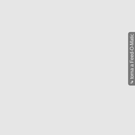
torna a Feed-O-Matic
⤷