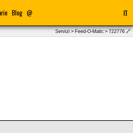
arie
Blog
@
IT
Servizi > Feed-O-Matic > 722776
🔗